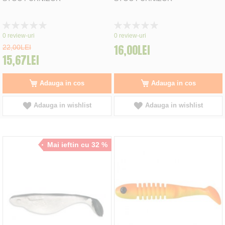
Rating:
Rating:
0%
0%
0
review-uri
0
review-uri
16,00LEI
22,00LEI
15,67LEI
Adauga in cos
Adauga in cos
Adauga in wishlist
Adauga in wishlist
Mai ieftin cu 32 %