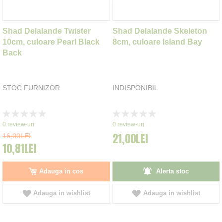
Shad Delalande Twister
Shad Delalande Skeleton
10cm, culoare Pearl Black
8cm, culoare Island Bay
Back
STOC FURNIZOR
INDISPONIBIL
Rating:
Rating:
0%
0%
0
review-uri
0
review-uri
21,00LEI
16,00LEI
10,81LEI
Adauga in cos
Alerta stoc
Adauga in wishlist
Adauga in wishlist