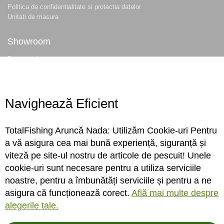
Politica de confidentialitate si protectia datelor
Unitati de masura
Showroom
Despre noi
Locatie magazin
Program magazin
Contact
Navighează Eficient
Abonare
TotalFishing Aruncă Nada: Utilizăm Cookie-uri Pentru
Conecteaza-te
a vă asigura cea mai bună experiență, siguranță și
viteză pe site-ul nostru de articole de pescuit! Unele
Sa ne cunoastem mai bine. Vino alaturi de noi pe reteaua ta preferata. Te
cookie-uri sunt necesare pentru a utiliza serviciile
asteptam cu stiri, surprize, concursuri, premii ...
noastre, pentru a îmbunătăți serviciile și pentru a ne
asigura că funcționează corect.
Află mai multe despre
alegerile tale.