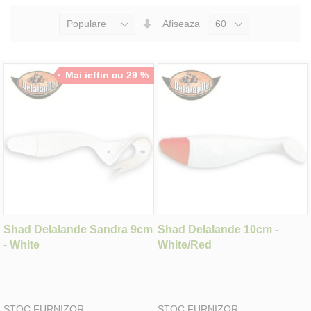
Seteaza
Afiseaza
Directia
Ascendenta
Mai ieftin cu 29 %
Shad Delalande Sandra 9cm
Shad Delalande 10cm -
- White
White/Red
STOC FURNIZOR
STOC FURNIZOR