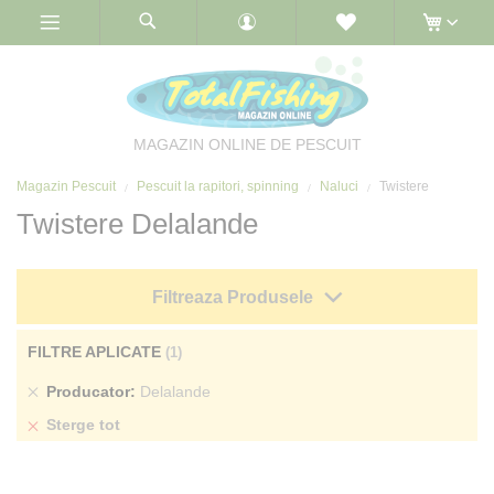
Skip
to
Content
MAGAZIN ONLINE DE PESCUIT
Magazin Pescuit
Pescuit la rapitori, spinning
Naluci
Twistere
Twistere Delalande
Filtreaza Produsele
FILTRE APLICATE
Sterge
Producator
Delalande
produs
Sterge tot