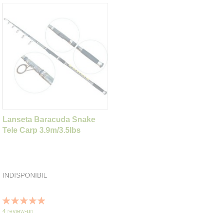
Lanseta Baracuda Snake
Tele Carp 3.9m/3.5lbs
INDISPONIBIL
Rating:
100%
4
review-uri