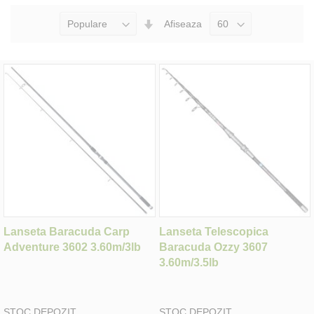
Seteaza
Afiseaza
Directia
Ascendenta
Lanseta Baracuda Carp
Lanseta Telescopica
Adventure 3602 3.60m/3lb
Baracuda Ozzy 3607
3.60m/3.5lb
STOC DEPOZIT
STOC DEPOZIT