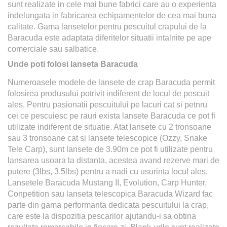
sunt realizate in cele mai bune fabrici care au o experienta
indelungata in fabricarea echipamentelor de cea mai buna
calitate. Gama lansetelor pentru pescuitul crapului de la
Baracuda este adaptata diferitelor situatii intalnite pe ape
comerciale sau salbatice.
Unde poti folosi lanseta Baracuda
Numeroasele modele de lansete de crap Baracuda permit
folosirea produsului potrivit indiferent de locul de pescuit
ales. Pentru pasionatii pescuitului pe lacuri cat si petnru
cei ce pescuiesc pe rauri exista lansete Baracuda ce pot fi
utilizate indiferent de situatie. Atat lansete cu 2 tronsoane
sau 3 tronsoane cat si lansete telescopice (Ozzy, Snake
Tele Carp), sunt lansete de 3.90m ce pot fi utilizate pentru
lansarea usoara la distanta, acestea avand rezerve mari de
putere (3lbs, 3.5lbs) pentru a nadi cu usurinta locul ales.
Lansetele Baracuda Mustang II, Evolution, Carp Hunter,
Conpetition sau lanseta telescopica Baracuda Wizard fac
parte din gama performanta dedicata pescuitului la crap,
care este la dispozitia pescarilor ajutandu-i sa obtina