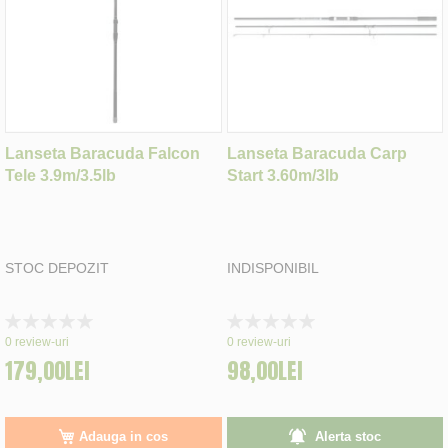
Lanseta Baracuda Falcon
Lanseta Baracuda Carp
Tele 3.9m/3.5lb
Start 3.60m/3lb
STOC DEPOZIT
INDISPONIBIL
Rating:
Rating:
0%
0%
0
review-uri
0
review-uri
179,00LEI
98,00LEI
Adauga in cos
Alerta stoc