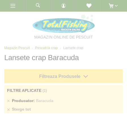
Skip
to
Content
MAGAZIN ONLINE DE PESCUIT
Magazin Pescuit
Pescuit la crap
Lansete crap
Lansete crap Baracuda
Filtreaza Produsele
FILTRE APLICATE
Sterge
Producator
Baracuda
produs
Sterge tot