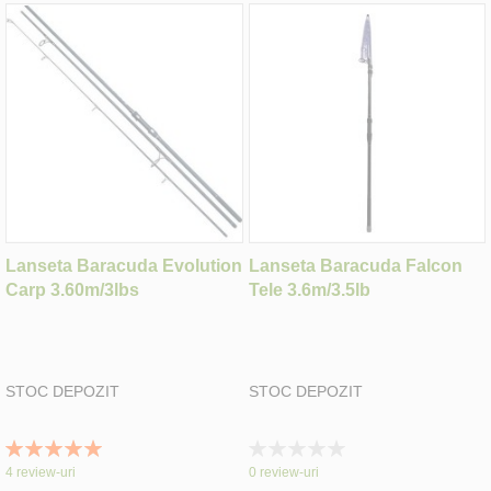
Lanseta Baracuda Evolution
Lanseta Baracuda Falcon
Carp 3.60m/3lbs
Tele 3.6m/3.5lb
STOC DEPOZIT
STOC DEPOZIT
Rating:
Rating:
100%
0%
4
review-uri
0
review-uri