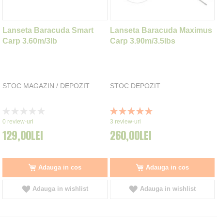
Lanseta Baracuda Smart
Lanseta Baracuda Maximus
Carp 3.60m/3lb
Carp 3.90m/3.5lbs
STOC MAGAZIN / DEPOZIT
STOC DEPOZIT
Rating:
Rating:
0%
100%
0
review-uri
3
review-uri
129,00LEI
260,00LEI
Adauga in cos
Adauga in cos
Adauga in wishlist
Adauga in wishlist