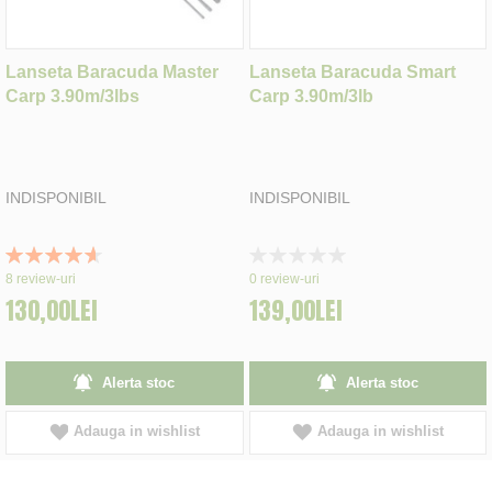
Lanseta Baracuda Master
Lanseta Baracuda Smart
Carp 3.90m/3lbs
Carp 3.90m/3lb
INDISPONIBIL
INDISPONIBIL
Rating:
Rating:
93%
0%
8
review-uri
0
review-uri
130,00LEI
139,00LEI
Alerta stoc
Alerta stoc
Adauga in wishlist
Adauga in wishlist