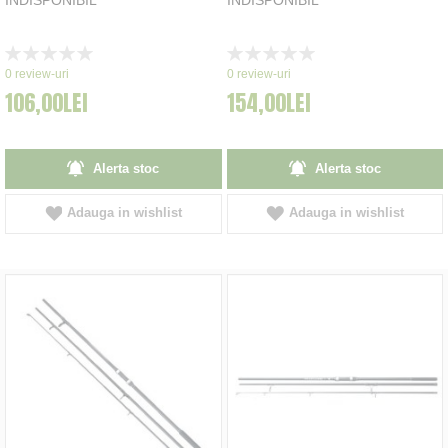
Rating:
Rating:
0%
0%
0
review-uri
0
review-uri
106,00LEI
154,00LEI
Alerta stoc
Alerta stoc
Adauga in wishlist
Adauga in wishlist