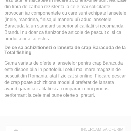
rezultate remarcabile in fiecare zi. Blank-urile sunt realizate
din fibra de carbon rezistenta la cele mai solicitante
provocari iar componentele cu care sunt echipate lansetele
(inele, mandrina, finisajul manerului) aduc lansetele
Baracuda la un standard superior al calitatii si recomanda
Brandul nu doar ca furnizor de articole de pescuit ci si ca
producator al acestora.
De ce sa achizitionezi o lanseta de crap Baracuda de la
Total fishing
Gama variata de oferte a lansetelor pentru crap Baracuda
este disponibila in portofoliul celui mai mare magazin de
pescuit din Romania, atat fizic cat si online. Fiecare pescar
de crap poate achizitiona modelul preferat de lanseta
avand garantia calitatii si a cumpararii unui produs
performant la cele mai bune oferte si preturi.
INCERCAM SA OFERIM