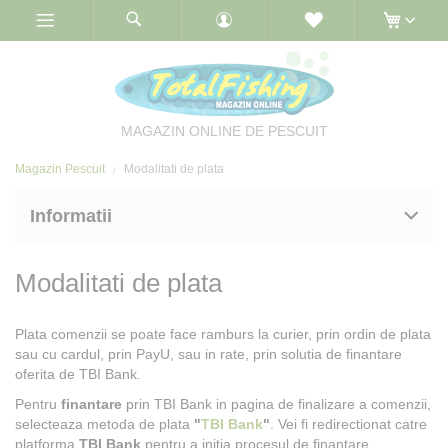
Skip
to
Content
MAGAZIN ONLINE DE PESCUIT
Magazin Pescuit
Modalitati de plata
Informatii
Modalitati de plata
Plata comenzii se poate face ramburs la curier, prin ordin de plata
sau cu cardul, prin PayU, sau in rate, prin solutia de finantare
oferita de TBI Bank.
Pentru
finantare
prin TBI Bank in pagina de finalizare a comenzii,
selecteaza metoda de plata
"
TBI Bank
"
. Vei fi redirectionat catre
platforma
TBI Bank
pentru a initia procesul de finantare.