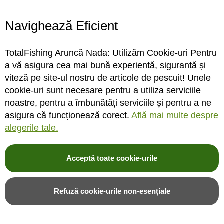
Program magazin
Contact
Navighează Eficient
Abonare
TotalFishing Aruncă Nada: Utilizăm Cookie-uri Pentru
Conecteaza-te
a vă asigura cea mai bună experiență, siguranță și
viteză pe site-ul nostru de articole de pescuit! Unele
Sa ne cunoastem mai bine. Vino alaturi de noi pe reteaua ta preferata. Te
cookie-uri sunt necesare pentru a utiliza serviciile
asteptam cu stiri, surprize, concursuri, premii ...
noastre, pentru a îmbunătăți serviciile și pentru a ne
asigura că funcționează corect.
Află mai multe despre
alegerile tale.
Acceptă toate cookie-urile
© 2004-2026 TotalFishing SRL. Toate drepturile rezervate. Cititi
termeni si
conditii
,
fisiere cookie
,
politica de confidentialitate si protectia datelor
si
Refuză cookie-urile non-esențiale
ANPC
.
* Pozele produselor sunt folosite cu acordul furnizorilor si sunt doar cu titlu de
prezentare, produsul poate sa nu arate identic cu poza.