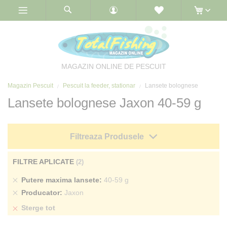
Skip
to
Content
MAGAZIN ONLINE DE PESCUIT
Magazin Pescuit
Pescuit la feeder, stationar
Lansete bolognese
Lansete bolognese Jaxon 40-59 g
Filtreaza Produsele
FILTRE APLICATE
Sterge
Putere maxima lansete
40-59 g
produs
Sterge
Producator
Jaxon
produs
Sterge tot