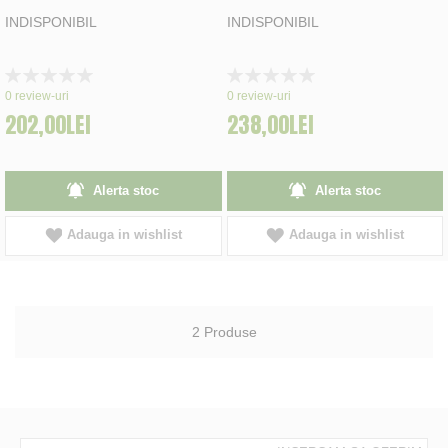
INDISPONIBIL
INDISPONIBIL
Rating:
Rating:
0%
0%
0
review-uri
0
review-uri
202,00LEI
238,00LEI
Alerta stoc
Alerta stoc
Adauga in wishlist
Adauga in wishlist
2
Produse