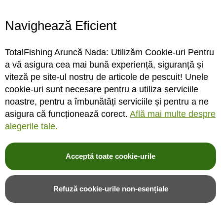
Program magazin
Contact
Navighează Eficient
Abonare
TotalFishing Aruncă Nada: Utilizăm Cookie-uri Pentru
Conecteaza-te
a vă asigura cea mai bună experiență, siguranță și
viteză pe site-ul nostru de articole de pescuit! Unele
Sa ne cunoastem mai bine. Vino alaturi de noi pe reteaua ta preferata. Te
cookie-uri sunt necesare pentru a utiliza serviciile
asteptam cu stiri, surprize, concursuri, premii ...
noastre, pentru a îmbunătăți serviciile și pentru a ne
asigura că funcționează corect.
Află mai multe despre
alegerile tale.
Acceptă toate cookie-urile
© 2004-2026 TotalFishing SRL. Toate drepturile rezervate. Cititi
termeni si
conditii
,
fisiere cookie
,
politica de confidentialitate si protectia datelor
si
Refuză cookie-urile non-esențiale
ANPC
.
* Pozele produselor sunt folosite cu acordul furnizorilor si sunt doar cu titlu de
prezentare, produsul poate sa nu arate identic cu poza.