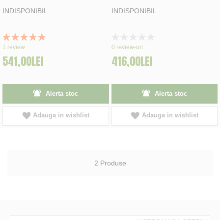
INDISPONIBIL
INDISPONIBIL
Rating:
Rating:
100%
0%
1
review
0
review-uri
541,00LEI
416,00LEI
Alerta stoc
Alerta stoc
Adauga in wishlist
Adauga in wishlist
2
Produse