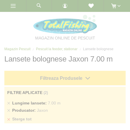
Skip
to
Content
MAGAZIN ONLINE DE PESCUIT
Magazin Pescuit
Pescuit la feeder, stationar
Lansete bolognese
Lansete bolognese Jaxon 7.00 m
Filtreaza Produsele
FILTRE APLICATE
Sterge
Lungime lansete
7.00 m
produs
Sterge
Producator
Jaxon
produs
Sterge tot