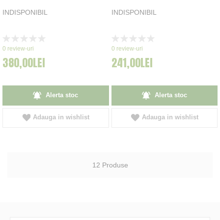
INDISPONIBIL
INDISPONIBIL
Rating:
Rating:
0%
0%
0
review-uri
0
review-uri
380,00LEI
241,00LEI
Alerta stoc
Alerta stoc
Adauga in wishlist
Adauga in wishlist
12
Produse