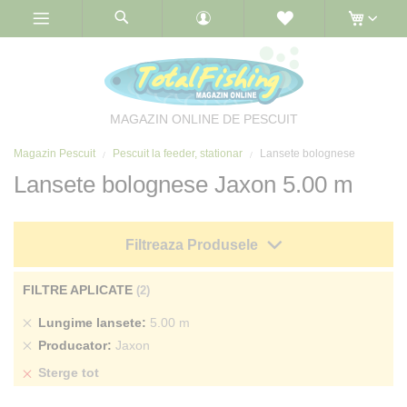
Skip
to
Content
MAGAZIN ONLINE DE PESCUIT
Magazin Pescuit
Pescuit la feeder, stationar
Lansete bolognese
Lansete bolognese Jaxon 5.00 m
Filtreaza Produsele
FILTRE APLICATE
Sterge
Lungime lansete
5.00 m
produs
Sterge
Producator
Jaxon
produs
Sterge tot