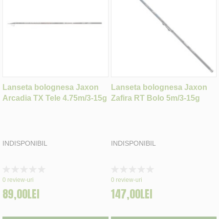
Lanseta bolognesa Jaxon
Lanseta bolognesa Jaxon
Arcadia TX Tele 4.75m/3-15g
Zafira RT Bolo 5m/3-15g
INDISPONIBIL
INDISPONIBIL
Rating:
Rating:
0%
0%
0
review-uri
0
review-uri
89,00LEI
147,00LEI