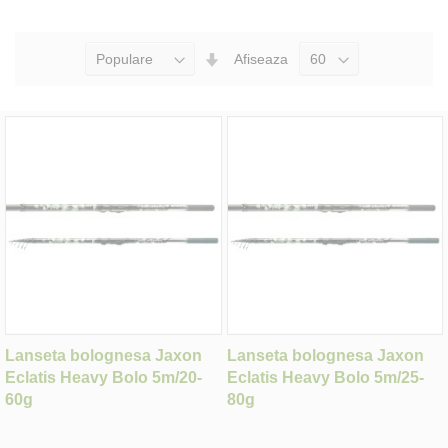
Seteaza
Afiseaza
Directia
Ascendenta
Lanseta bolognesa Jaxon
Lanseta bolognesa Jaxon
Eclatis Heavy Bolo 5m/20-
Eclatis Heavy Bolo 5m/25-
60g
80g