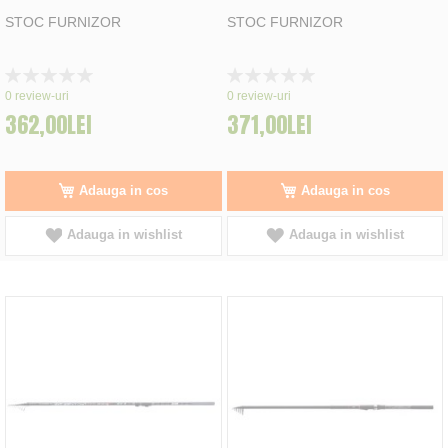
STOC FURNIZOR
STOC FURNIZOR
Rating:
Rating:
0%
0%
0
review-uri
0
review-uri
362,00LEI
371,00LEI
Adauga in cos
Adauga in cos
Adauga in wishlist
Adauga in wishlist