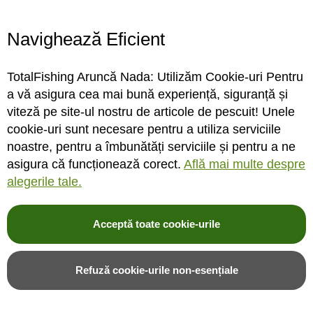
Program magazin
Contact
Navighează Eficient
Abonare
TotalFishing Aruncă Nada: Utilizăm Cookie-uri Pentru
Conecteaza-te
a vă asigura cea mai bună experiență, siguranță și
viteză pe site-ul nostru de articole de pescuit! Unele
Sa ne cunoastem mai bine. Vino alaturi de noi pe reteaua ta preferata. Te
cookie-uri sunt necesare pentru a utiliza serviciile
asteptam cu stiri, surprize, concursuri, premii ...
noastre, pentru a îmbunătăți serviciile și pentru a ne
asigura că funcționează corect.
Află mai multe despre
alegerile tale.
Acceptă toate cookie-urile
© 2004-2026 TotalFishing SRL. Toate drepturile rezervate. Cititi
termeni si
conditii
,
fisiere cookie
,
politica de confidentialitate si protectia datelor
si
Refuză cookie-urile non-esențiale
ANPC
.
* Pozele produselor sunt folosite cu acordul furnizorilor si sunt doar cu titlu de
prezentare, produsul poate sa nu arate identic cu poza.