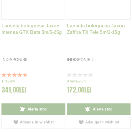
Lanseta bolognesa Jaxon
Lanseta bolognesa Jaxon
Intensa GTX Beta 5m/5-25g
Zaffira TX Tele 5m/3-15g
INDISPONIBIL
INDISPONIBIL
Rating:
Rating:
100%
0%
1
review
0
review-uri
341,00LEI
172,00LEI
Alerta stoc
Alerta stoc
Adauga in wishlist
Adauga in wishlist