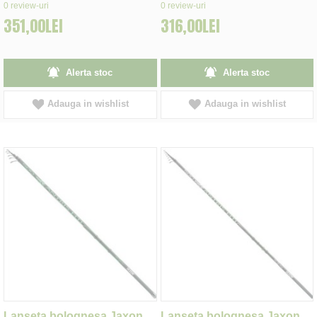
0%
0%
0
review-uri
0
review-uri
351,00LEI
316,00LEI
Alerta stoc
Alerta stoc
Adauga in wishlist
Adauga in wishlist
Lanseta bolognesa Jaxon
Lanseta bolognesa Jaxon