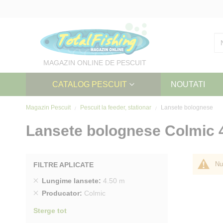
Skip
to
Content
MAGAZIN ONLINE DE PESCUIT
CATALOG PESCUIT
NOUTATI
Magazin Pescuit
Pescuit la feeder, stationar
Lansete bolognese
Lansete bolognese Colmic 
Nu
FILTRE APLICATE
Sterge
Lungime lansete
4.50 m
produs
Sterge
Producator
Colmic
produs
Sterge tot