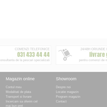
COMENZI TELEFONICE
24/48H ORIUNDE
031 433 44 44
livrare
onsultanta de la pescari specializati
pentru comenzi de 
Magazin online
Showroom
Contul meu
Despre noi
Modalitati de plata
Locatie magazin
Transport si livrare
Program magazin
Incercam sa oferim cel
Contact
mai bun pret