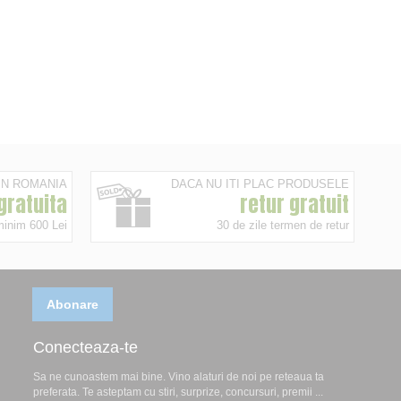
 IN ROMANIA
DACA NU ITI PLAC PRODUSELE
 gratuita
retur gratuit
minim 600 Lei
30 de zile termen de retur
Abonare
Conecteaza-te
Sa ne cunoastem mai bine. Vino alaturi de noi pe reteaua ta
preferata. Te asteptam cu stiri, surprize, concursuri, premii ...