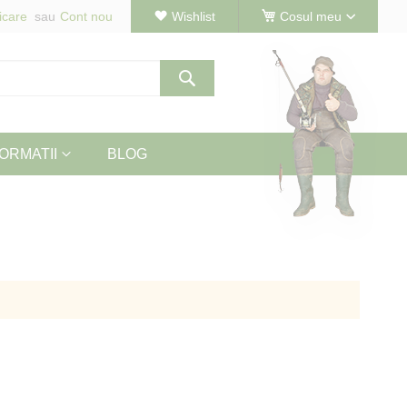
icare
Cont nou
Wishlist
Cosul meu
Cautare
ORMATII
BLOG