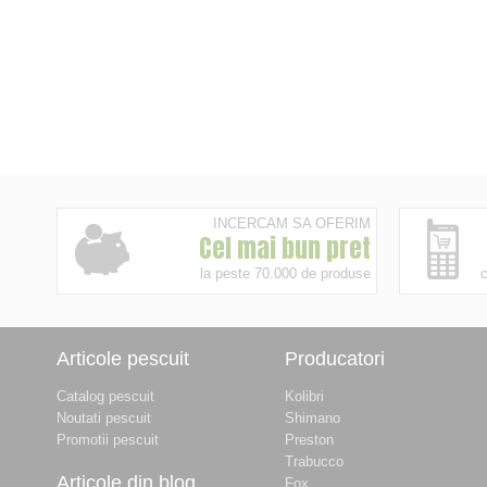
INCERCAM SA OFERIM
Cel mai bun pret
la peste 70.000 de produse
c
Articole pescuit
Producatori
Catalog pescuit
Kolibri
Noutati pescuit
Shimano
Promotii pescuit
Preston
Trabucco
Articole din blog
Fox