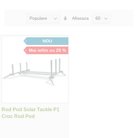
Seteaza
Afiseaza
Directia
Ascendenta
NOU
Mai ieftin cu 25 %
Rod Pod Solar Tackle P1
Croc Rod Pod