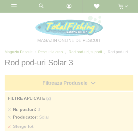
Skip
to
Content
MAGAZIN ONLINE DE PESCUIT
Magazin Pescuit
Pescuit la crap
Rod pod-uri, suporti
Rod pod-uri
Rod pod-uri Solar 3
Filtreaza Produsele
FILTRE APLICATE
Sterge
Nr. posturi
3
produs
Sterge
Producator
Solar
produs
Sterge tot