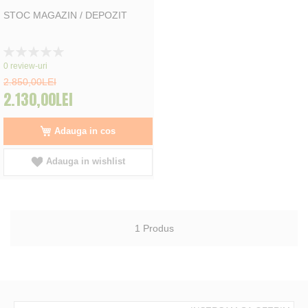
STOC MAGAZIN / DEPOZIT
Rating:
0%
0
review-uri
2.850,00LEI
2.130,00LEI
Adauga in cos
Adauga in wishlist
1
Produs