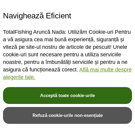
Program magazin
Contact
Navighează Eficient
Abonare
TotalFishing Aruncă Nada: Utilizăm Cookie-uri Pentru
Conecteaza-te
a vă asigura cea mai bună experiență, siguranță și
viteză pe site-ul nostru de articole de pescuit! Unele
Sa ne cunoastem mai bine. Vino alaturi de noi pe reteaua ta preferata. Te
cookie-uri sunt necesare pentru a utiliza serviciile
asteptam cu stiri, surprize, concursuri, premii ...
noastre, pentru a îmbunătăți serviciile și pentru a ne
asigura că funcționează corect.
Află mai multe despre
alegerile tale.
Acceptă toate cookie-urile
© 2004-2026 TotalFishing SRL. Toate drepturile rezervate. Cititi
termeni si
conditii
,
fisiere cookie
,
politica de confidentialitate si protectia datelor
si
Refuză cookie-urile non-esențiale
ANPC
.
* Pozele produselor sunt folosite cu acordul furnizorilor si sunt doar cu titlu de
prezentare, produsul poate sa nu arate identic cu poza.