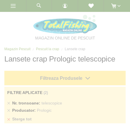
Skip
to
Content
MAGAZIN ONLINE DE PESCUIT
Magazin Pescuit
Pescuit la crap
Lansete crap
Lansete crap Prologic telescopice
Filtreaza Produsele
FILTRE APLICATE
Sterge
Nr. tronsoane
telescopice
produs
Sterge
Producator
Prologic
produs
Sterge tot