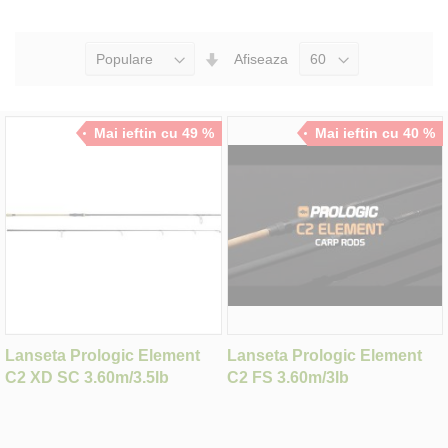
Seteaza
Afiseaza
Directia
Ascendenta
Mai ieftin cu 49 %
Mai ieftin cu 40 %
Lanseta Prologic Element
Lanseta Prologic Element
C2 XD SC 3.60m/3.5lb
C2 FS 3.60m/3lb