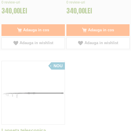
0%
0%
0
review-uri
0
review-uri
340,00LEI
340,00LEI
Adauga in cos
Adauga in cos
Adauga in wishlist
Adauga in wishlist
NOU
Lanseta telescopica