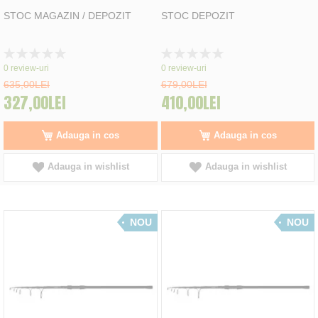
STOC MAGAZIN / DEPOZIT
STOC DEPOZIT
Rating:
Rating:
0%
0%
0
review-uri
0
review-uri
635,00LEI
679,00LEI
327,00LEI
410,00LEI
Adauga in cos
Adauga in cos
Adauga in wishlist
Adauga in wishlist
NOU
NOU