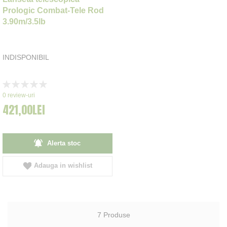
Prologic Combat-Tele Rod
3.90m/3.5lb
INDISPONIBIL
Rating:
0%
0
review-uri
421,00LEI
Alerta stoc
Adauga in wishlist
7
Produse