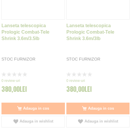
Lanseta telescopica
Lanseta telescopica
Prologic Combat-Tele
Prologic Combat-Tele
Shrink 3.6m/3.5lb
Shrink 3.6m/3lb
STOC FURNIZOR
STOC FURNIZOR
Rating:
Rating:
0%
0%
0
review-uri
0
review-uri
380,00LEI
380,00LEI
Adauga in cos
Adauga in cos
Adauga in wishlist
Adauga in wishlist