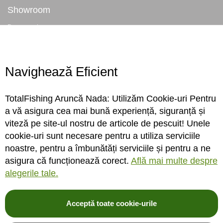
Showroom
Despre noi
Locatie magazin
Program magazin
Contact
Navighează Eficient
Abonare
TotalFishing Aruncă Nada: Utilizăm Cookie-uri Pentru
Conecteaza-te
a vă asigura cea mai bună experiență, siguranță și
viteză pe site-ul nostru de articole de pescuit! Unele
Sa ne cunoastem mai bine. Vino alaturi de noi pe reteaua ta preferata. Te
cookie-uri sunt necesare pentru a utiliza serviciile
asteptam cu stiri, surprize, concursuri, premii ...
noastre, pentru a îmbunătăți serviciile și pentru a ne
asigura că funcționează corect.
Află mai multe despre
alegerile tale.
Acceptă toate cookie-urile