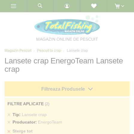
Skip
to
Content
MAGAZIN ONLINE DE PESCUIT
Magazin Pescuit
Pescuit la crap
Lansete crap
Lansete crap EnergoTeam Lansete
crap
Filtreaza Produsele
FILTRE APLICATE
Sterge
Tip
Lansete crap
produs
Sterge
Producator
EnergoTeam
produs
Sterge tot