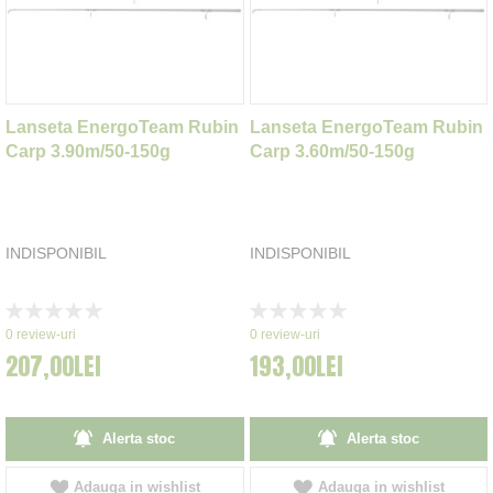
Lanseta EnergoTeam Rubin
Lanseta EnergoTeam Rubin
Carp 3.90m/50-150g
Carp 3.60m/50-150g
INDISPONIBIL
INDISPONIBIL
Rating:
Rating:
0%
0%
0
review-uri
0
review-uri
207,00LEI
193,00LEI
Alerta stoc
Alerta stoc
Adauga in wishlist
Adauga in wishlist