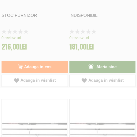
STOC FURNIZOR
INDISPONIBIL
Rating:
Rating:
0%
0%
0
review-uri
0
review-uri
216,00LEI
181,00LEI
Adauga in cos
Alerta stoc
Adauga in wishlist
Adauga in wishlist