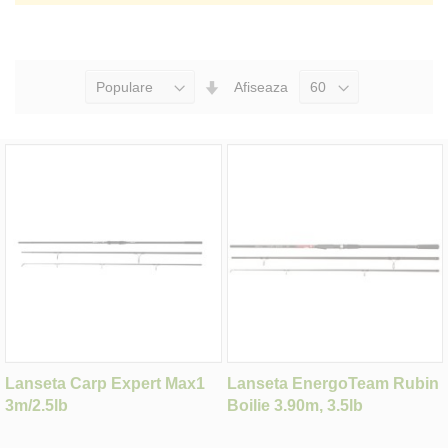
Seteaza
Afiseaza
Directia
Ascendenta
Lanseta Carp Expert Max1
Lanseta EnergoTeam Rubin
3m/2.5lb
Boilie 3.90m, 3.5lb