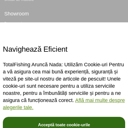
Showroom
Despre noi
Locatie magazin
Program magazin
Contact
Navighează Eficient
Abonare
TotalFishing Aruncă Nada: Utilizăm Cookie-uri Pentru
Conecteaza-te
a vă asigura cea mai bună experiență, siguranță și
viteză pe site-ul nostru de articole de pescuit! Unele
Sa ne cunoastem mai bine. Vino alaturi de noi pe reteaua ta preferata. Te
cookie-uri sunt necesare pentru a utiliza serviciile
asteptam cu stiri, surprize, concursuri, premii ...
noastre, pentru a îmbunătăți serviciile și pentru a ne
asigura că funcționează corect.
Află mai multe despre
alegerile tale.
Acceptă toate cookie-urile