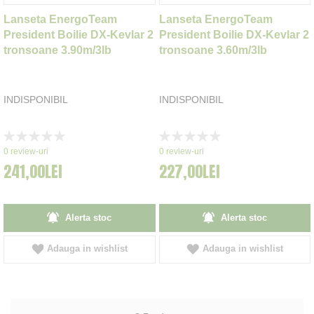
Lanseta EnergoTeam
Lanseta EnergoTeam
President Boilie DX-Kevlar 2
President Boilie DX-Kevlar 2
tronsoane 3.90m/3lb
tronsoane 3.60m/3lb
INDISPONIBIL
INDISPONIBIL
Rating:
Rating:
0%
0%
0
review-uri
0
review-uri
241,00LEI
227,00LEI
Alerta stoc
Alerta stoc
Adauga in wishlist
Adauga in wishlist