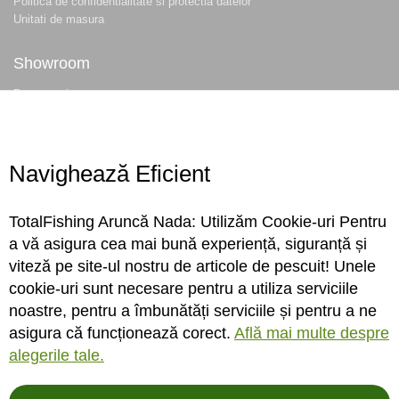
Politica de confidentialitate si protectia datelor
Unitati de masura
Showroom
Despre noi
Locatie magazin
Program magazin
Contact
Navighează Eficient
Abonare
TotalFishing Aruncă Nada: Utilizăm Cookie-uri Pentru
Conecteaza-te
a vă asigura cea mai bună experiență, siguranță și
viteză pe site-ul nostru de articole de pescuit! Unele
Sa ne cunoastem mai bine. Vino alaturi de noi pe reteaua ta preferata. Te
cookie-uri sunt necesare pentru a utiliza serviciile
asteptam cu stiri, surprize, concursuri, premii ...
noastre, pentru a îmbunătăți serviciile și pentru a ne
asigura că funcționează corect.
Află mai multe despre
alegerile tale.