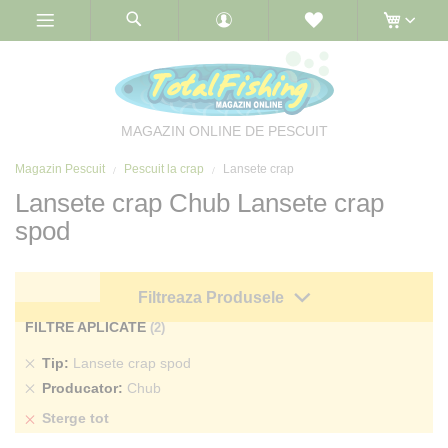
Skip
to
Content
MAGAZIN ONLINE DE PESCUIT
Magazin Pescuit
Pescuit la crap
Lansete crap
Lansete crap Chub Lansete crap
spod
Filtreaza Produsele
FILTRE APLICATE
Sterge
Tip
Lansete crap spod
produs
Sterge
Producator
Chub
produs
Sterge tot