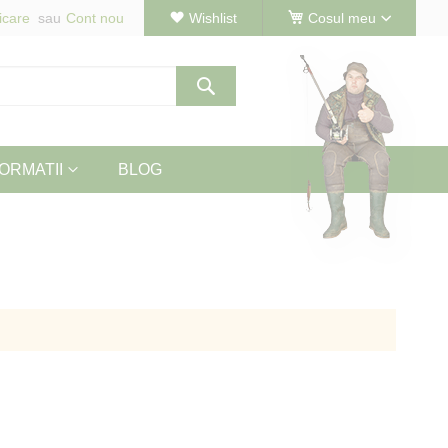
icare
Cont nou
Wishlist
Cosul meu
Cautare
ORMATII
BLOG