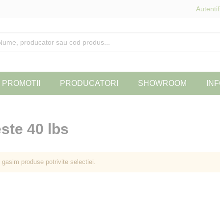
Autentif
PROMOTII
PRODUCATORI
SHOWROOM
INF
ste 40 lbs
 gasim produse potrivite selectiei.