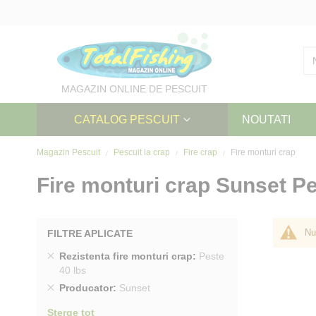
Skip
to
Content
MAGAZIN ONLINE DE PESCUIT
CATALOG PESCUIT
NOUTATI
Magazin Pescuit
Pescuit la crap
Fire crap
Fire monturi crap
Fire monturi crap Sunset Pe
Nu
FILTRE APLICATE
Sterge
Rezistenta fire monturi crap
Peste
produs
40 lbs
Sterge
Producator
Sunset
produs
Sterge tot