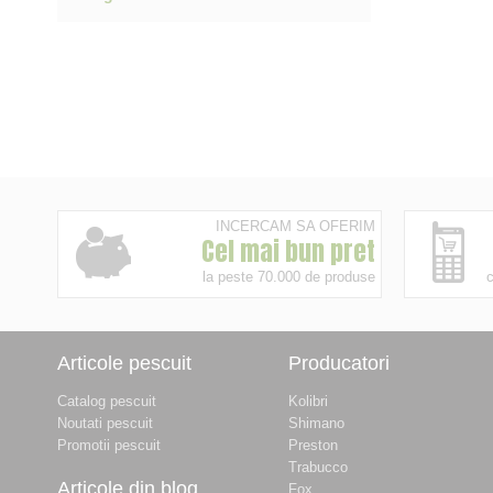
INCERCAM SA OFERIM
Cel mai bun pret
la peste 70.000 de produse
c
Articole pescuit
Producatori
Catalog pescuit
Kolibri
Noutati pescuit
Shimano
Promotii pescuit
Preston
Trabucco
Articole din blog
Fox