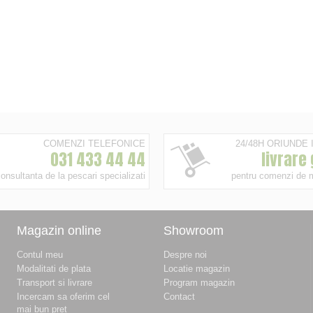
COMENZI TELEFONICE
24/48H ORIUNDE
031 433 44 44
livrare
onsultanta de la pescari specializati
pentru comenzi de 
Magazin online
Showroom
Contul meu
Despre noi
Modalitati de plata
Locatie magazin
Transport si livrare
Program magazin
Incercam sa oferim cel
Contact
mai bun pret