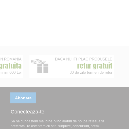
 IN ROMANIA
DACA NU ITI PLAC PRODUSELE
 gratuita
retur gratuit
minim 600 Lei
30 de zile termen de retur
Abonare
Conecteaza-te
Sa ne cunoastem mai bine. Vino alaturi de noi pe reteaua ta
preferata. Te asteptam cu stiri, surprize, concursuri, premii ...