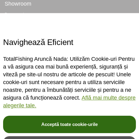
Showroom
Despre noi
Locatie magazin
Program magazin
Contact
Navighează Eficient
Abonare
TotalFishing Aruncă Nada: Utilizăm Cookie-uri Pentru
Conecteaza-te
a vă asigura cea mai bună experiență, siguranță și
viteză pe site-ul nostru de articole de pescuit! Unele
Sa ne cunoastem mai bine. Vino alaturi de noi pe reteaua ta preferata. Te
cookie-uri sunt necesare pentru a utiliza serviciile
asteptam cu stiri, surprize, concursuri, premii ...
noastre, pentru a îmbunătăți serviciile și pentru a ne
asigura că funcționează corect.
Află mai multe despre
alegerile tale.
Acceptă toate cookie-urile
© 2004-2026 TotalFishing SRL. Toate drepturile rezervate. Cititi
termeni si