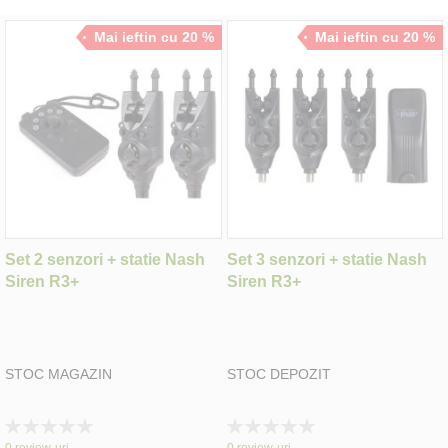
Mai ieftin cu 20 %
Mai ieftin cu 20 %
Set 2 senzori + statie Nash
Set 3 senzori + statie Nash
Siren R3+
Siren R3+
STOC MAGAZIN
STOC DEPOZIT
Rating:
Rating:
0%
0%
0
review-uri
0
review-uri