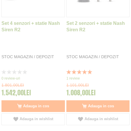
Set 4 senzori + statie Nash
Set 2 senzori + statie Nash
Siren R2
Siren R2
STOC MAGAZIN / DEPOZIT
STOC MAGAZIN / DEPOZIT
Rating:
Rating:
0%
100%
0
review-uri
1
review
1.801,00LEI
1.101,00LEI
1.542,00LEI
1.008,00LEI
Adauga in cos
Adauga in cos
Adauga in wishlist
Adauga in wishlist