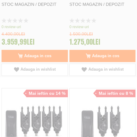
STOC MAGAZIN / DEPOZIT
STOC MAGAZIN / DEPOZIT
Rating:
Rating:
0%
0%
0
review-uri
0
review-uri
4.400,00LEI
1.500,00LEI
3.959,99LEI
1.275,00LEI
Adauga in cos
Adauga in cos
Adauga in wishlist
Adauga in wishlist
Mai ieftin cu 14 %
Mai ieftin cu 8 %