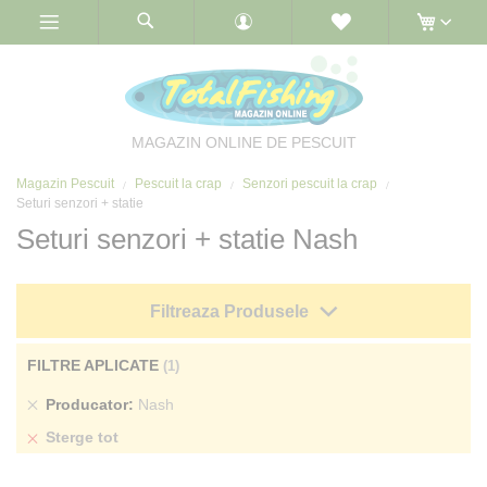
Skip
to
Content
MAGAZIN ONLINE DE PESCUIT
Magazin Pescuit
Pescuit la crap
Senzori pescuit la crap
Seturi senzori + statie
Seturi senzori + statie Nash
Filtreaza Produsele
FILTRE APLICATE
Sterge
Producator
Nash
produs
Sterge tot