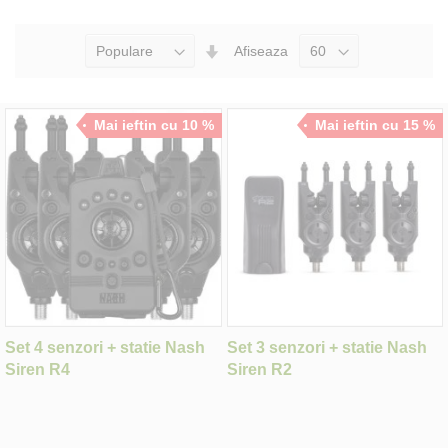
Seteaza
Afiseaza
Directia
Ascendenta
Mai ieftin cu 10 %
Mai ieftin cu 15 %
Set 4 senzori + statie Nash
Set 3 senzori + statie Nash
Siren R4
Siren R2