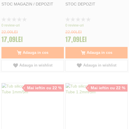
STOC MAGAZIN / DEPOZIT
STOC DEPOZIT
Rating:
Rating:
0%
0%
0
review-uri
0
review-uri
22,00LEI
22,00LEI
17,09LEI
17,09LEI
Adauga in cos
Adauga in cos
Adauga in wishlist
Adauga in wishlist
Mai ieftin cu 22 %
Mai ieftin cu 22 %