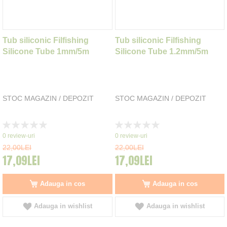
Tub siliconic Filfishing
Tub siliconic Filfishing
Silicone Tube 1mm/5m
Silicone Tube 1.2mm/5m
STOC MAGAZIN / DEPOZIT
STOC MAGAZIN / DEPOZIT
Rating:
Rating:
0%
0%
0
review-uri
0
review-uri
22,00LEI
22,00LEI
17,09LEI
17,09LEI
Adauga in cos
Adauga in cos
Adauga in wishlist
Adauga in wishlist