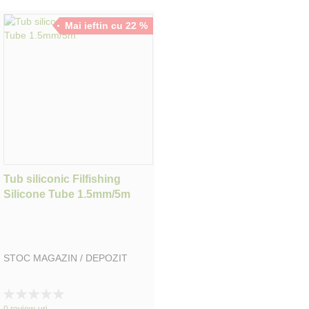
Mai ieftin cu 22 %
Tub siliconic Filfishing
Silicone Tube 1.5mm/5m
STOC MAGAZIN / DEPOZIT
Rating:
0%
0
review-uri