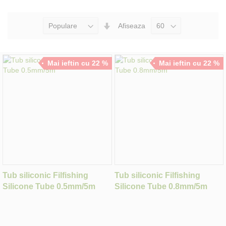
Seteaza
Afiseaza
Directia
Ascendenta
Mai ieftin cu 22 %
Mai ieftin cu 22 %
Tub siliconic Filfishing
Tub siliconic Filfishing
Silicone Tube 0.5mm/5m
Silicone Tube 0.8mm/5m