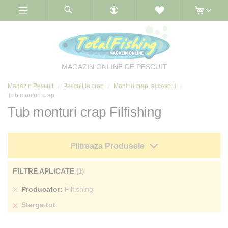
Skip
to
Content
MAGAZIN ONLINE DE PESCUIT
Magazin Pescuit
Pescuit la crap
Monturi crap, accesorii
Tub monturi crap
Tub monturi crap Filfishing
Filtreaza Produsele
FILTRE APLICATE
Sterge
Producator
Filfishing
produs
Sterge tot