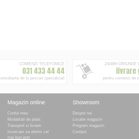
COMENZI TELEFONICE
24/48H ORIUNDE
031 433 44 44
livrare
onsultanta de la pescari specializati
pentru comenzi de 
Magazin online
Showroom
Contul meu
Despre noi
Modalitati de plata
Locatie magazin
Transport si livrare
Program magazin
Incercam sa oferim cel
Contact
mai bun pret