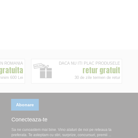
 IN ROMANIA
DACA NU ITI PLAC PRODUSELE
 gratuita
retur gratuit
minim 600 Lei
30 de zile termen de retur
Abonare
Conecteaza-te
Sa ne cunoastem mai bine. Vino alaturi de noi pe reteaua ta
preferata. Te asteptam cu stiri, surprize, concursuri, premii ...