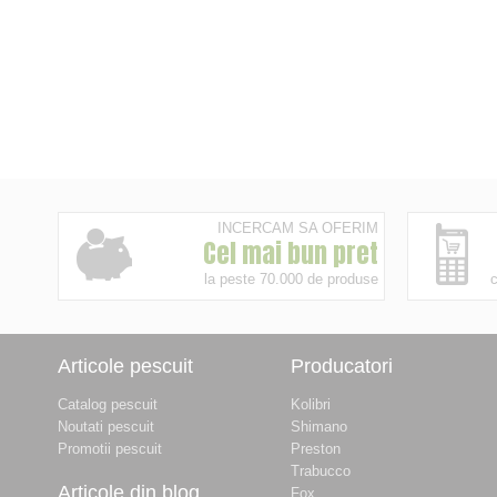
INCERCAM SA OFERIM
Cel mai bun pret
la peste 70.000 de produse
c
Articole pescuit
Producatori
Catalog pescuit
Kolibri
Noutati pescuit
Shimano
Promotii pescuit
Preston
Trabucco
Articole din blog
Fox