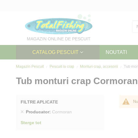
Skip
to
Content
MAGAZIN ONLINE DE PESCUIT
CATALOG PESCUIT
NOUTATI
Magazin Pescuit
Pescuit la crap
Monturi crap, accesorii
Tub mont
Tub monturi crap Cormoran
Nu
FILTRE APLICATE
Sterge
Producator
Cormoran
produs
Sterge tot