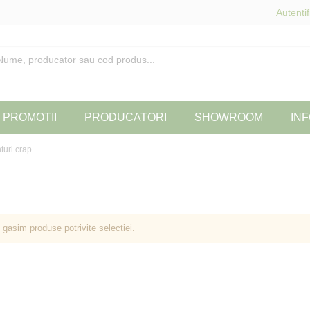
Autentif
PROMOTII
PRODUCATORI
SHOWROOM
INF
uri crap
 gasim produse potrivite selectiei.