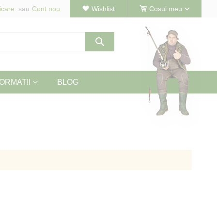
icare
Cont nou
Wishlist
Cosul meu
Cautare
ORMATII
BLOG