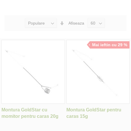
Seteaza
Afiseaza
Directia
Ascendenta
Mai ieftin cu 29 %
Montura GoldStar cu
Montura GoldStar pentru
momitor pentru caras 20g
caras 15g