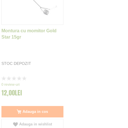
Montura cu momitor Gold
Star 15gr
STOC DEPOZIT
Rating:
0%
0
review-uri
12,00LEI
Adauga in cos
Adauga in wishlist