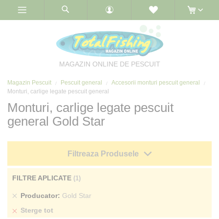
Skip
to
Content
MAGAZIN ONLINE DE PESCUIT
Magazin Pescuit
Pescuit general
Accesorii monturi pescuit general
Monturi, carlige legate pescuit general
Monturi, carlige legate pescuit
general Gold Star
Filtreaza Produsele
FILTRE APLICATE
Sterge
Producator
Gold Star
produs
Sterge tot