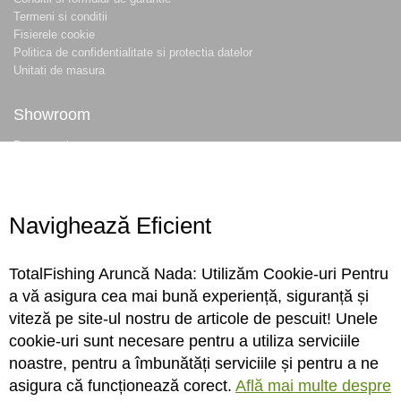
Termeni si conditii
Fisierele cookie
Politica de confidentialitate si protectia datelor
Unitati de masura
Showroom
Despre noi
Locatie magazin
Program magazin
Contact
Navighează Eficient
Abonare
TotalFishing Aruncă Nada: Utilizăm Cookie-uri Pentru
Conecteaza-te
a vă asigura cea mai bună experiență, siguranță și
viteză pe site-ul nostru de articole de pescuit! Unele
Sa ne cunoastem mai bine. Vino alaturi de noi pe reteaua ta preferata. Te
cookie-uri sunt necesare pentru a utiliza serviciile
asteptam cu stiri, surprize, concursuri, premii ...
noastre, pentru a îmbunătăți serviciile și pentru a ne
asigura că funcționează corect.
Află mai multe despre