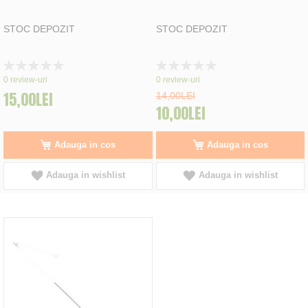
STOC DEPOZIT
STOC DEPOZIT
Rating:
Rating:
0%
0%
0
review-uri
0
review-uri
15,00LEI
14,00LEI
10,00LEI
Adauga in cos
Adauga in cos
Adauga in wishlist
Adauga in wishlist