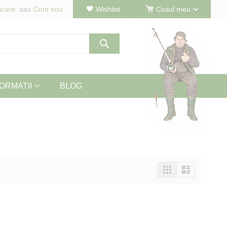
icare
Cont nou
Wishlist
Cosul meu
Cautare
ORMATII
BLOG
Vizualizeaza
Tabel
Lista
ca