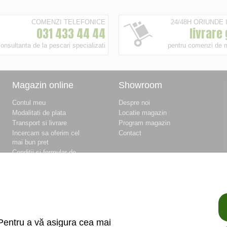
COMENZI TELEFONICE
24/48H ORIUNDE
031 433 44 44
livrare
onsultanta de la pescari specializati
pentru comenzi de 
Magazin online
Showroom
Contul meu
Despre noi
Modalitati de plata
Locatie magazin
Transport si livrare
Program magazin
Incercam sa oferim cel
Contact
mai bun pret
Conditii si formular de
retur
Conditii si formular de
garantie
Termeni si conditii
Fisierele cookie
Politica de
confidentialitate si
Pentru a vă asigura cea mai