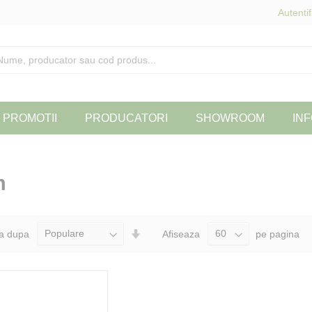
Autentif
PROMOTII
PRODUCATORI
SHOWROOM
INF
m
Seteaza
a dupa
Afiseaza
pe pagina
Directia
Ascendenta