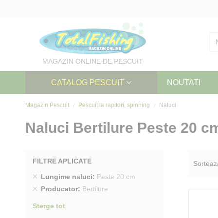
Skip
to
Content
MAGAZIN ONLINE DE PESCUIT
CATALOG PESCUIT
NOUTATI
Magazin Pescuit
Pescuit la rapitori, spinning
Naluci
Naluci Bertilure Peste 20 c
FILTRE APLICATE
Sorteaz
Sterge
Lungime naluci
Peste 20 cm
produs
Sterge
Producator
Bertilure
produs
Sterge tot