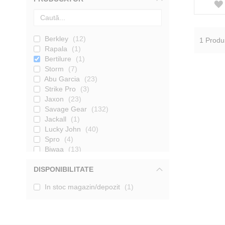
Berkley
12
1
Produ
Rapala
1
Bertilure
1
Storm
7
Abu Garcia
23
Strike Pro
3
Jaxon
23
Savage Gear
132
Jackall
1
Lucky John
40
Spro
4
Biwaa
13
DAM
4
DISPONIBILITATE
Quantum
7
Fox Rage
3
In stoc magazin/depozit
1
Cat Spirit
7
Madcat
2
Libra Lures
11
Herakles
6