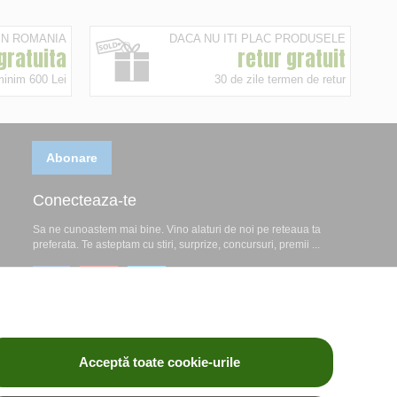
 IN ROMANIA
DACA NU ITI PLAC PRODUSELE
 gratuita
retur gratuit
minim 600 Lei
30 de zile termen de retur
Abonare
Conecteaza-te
Sa ne cunoastem mai bine. Vino alaturi de noi pe reteaua ta
preferata. Te asteptam cu stiri, surprize, concursuri, premii ...
Acceptă toate cookie-urile