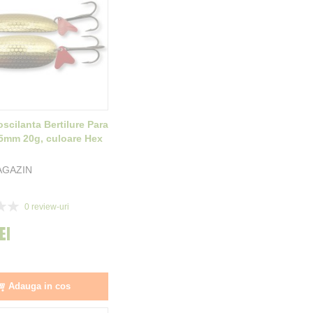
scilanta Bertilure Para
5mm 20g, culoare Hex
AGAZIN
0
review-uri
EI
Adauga in cos