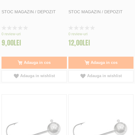
STOC MAGAZIN / DEPOZIT
STOC MAGAZIN / DEPOZIT
Rating:
Rating:
0%
0%
0
review-uri
0
review-uri
9,00LEI
12,00LEI
Adauga in cos
Adauga in cos
Adauga in wishlist
Adauga in wishlist