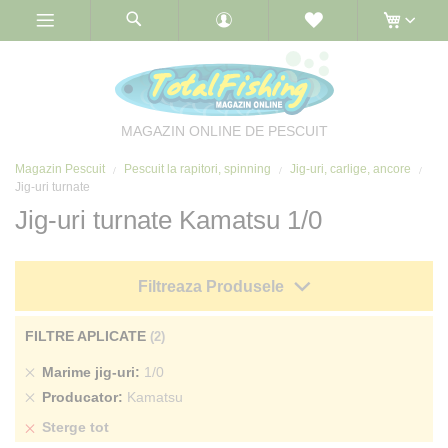
Skip
to
Content
MAGAZIN ONLINE DE PESCUIT
Magazin Pescuit
Pescuit la rapitori, spinning
Jig-uri, carlige, ancore
Jig-uri turnate
Jig-uri turnate Kamatsu 1/0
Filtreaza Produsele
FILTRE APLICATE
Sterge
Marime jig-uri
1/0
produs
Sterge
Producator
Kamatsu
produs
Sterge tot