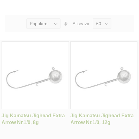
Seteaza
Afiseaza
Directia
Ascendenta
Jig Kamatsu Jighead Extra
Jig Kamatsu Jighead Extra
Arrow Nr.1/0, 8g
Arrow Nr.1/0, 12g