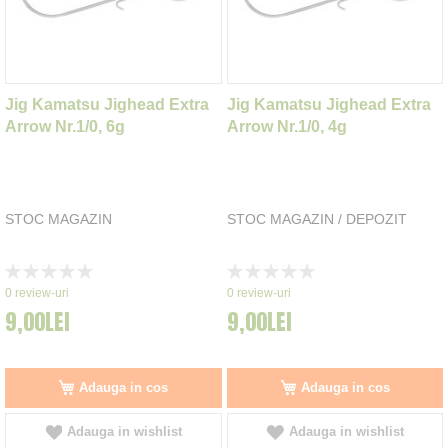
Jig Kamatsu Jighead Extra
Jig Kamatsu Jighead Extra
Arrow Nr.1/0, 6g
Arrow Nr.1/0, 4g
STOC MAGAZIN
STOC MAGAZIN / DEPOZIT
Rating:
Rating:
0%
0%
0
review-uri
0
review-uri
9,00LEI
9,00LEI
Adauga in cos
Adauga in cos
Adauga in wishlist
Adauga in wishlist