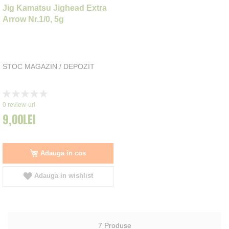
Jig Kamatsu Jighead Extra
Arrow Nr.1/0, 5g
STOC MAGAZIN / DEPOZIT
Rating:
0%
0
review-uri
9,00LEI
Adauga in cos
Adauga in wishlist
7
Produse