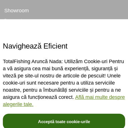
Showroom
Despre noi
Locatie magazin
Program magazin
Contact
Navighează Eficient
Abonare
TotalFishing Aruncă Nada: Utilizăm Cookie-uri Pentru
Conecteaza-te
a vă asigura cea mai bună experiență, siguranță și
viteză pe site-ul nostru de articole de pescuit! Unele
Sa ne cunoastem mai bine. Vino alaturi de noi pe reteaua ta preferata. Te
cookie-uri sunt necesare pentru a utiliza serviciile
asteptam cu stiri, surprize, concursuri, premii ...
noastre, pentru a îmbunătăți serviciile și pentru a ne
asigura că funcționează corect.
Află mai multe despre
alegerile tale.
Acceptă toate cookie-urile