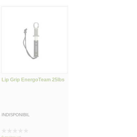
Lip Grip EnergoTeam 25lbs
INDISPONIBIL
Rating:
0%