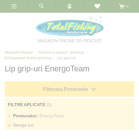
Skip
to
Content
MAGAZIN ONLINE DE PESCUIT
Magazin Pescuit
Pescuit la rapitori, spinning
Echipament divers spinning
Lip grip-uri
Lip grip-uri EnergoTeam
Filtreaza Produsele
FILTRE APLICATE
Sterge
Producator
EnergoTeam
produs
Sterge tot