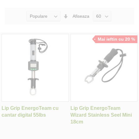
Seteaza
Afiseaza
Directia
Ascendenta
Mai ieftin cu 20 %
Lip Grip EnergoTeam cu
Lip Grip EnergoTeam
cantar digital 55lbs
Wizard Stainless Seel Mini
18cm