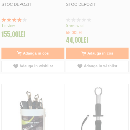
STOC DEPOZIT
STOC DEPOZIT
Rating:
Rating:
80%
0%
1
review
0
review-uri
155,00LEI
55,00LEI
44,00LEI
Adauga in cos
Adauga in cos
Adauga in wishlist
Adauga in wishlist