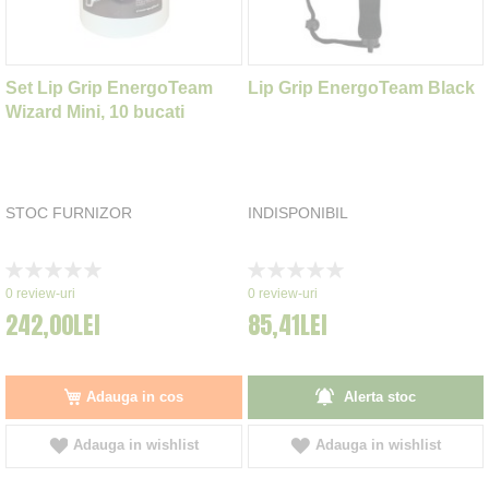
Set Lip Grip EnergoTeam
Lip Grip EnergoTeam Black
Wizard Mini, 10 bucati
STOC FURNIZOR
INDISPONIBIL
Rating:
Rating:
0%
0%
0
review-uri
0
review-uri
242,00LEI
85,41LEI
Adauga in cos
Alerta stoc
Adauga in wishlist
Adauga in wishlist