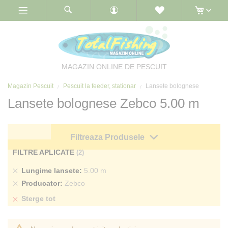
Skip
to
Content
MAGAZIN ONLINE DE PESCUIT
Magazin Pescuit
Pescuit la feeder, stationar
Lansete bolognese
Lansete bolognese Zebco 5.00 m
Filtreaza Produsele
FILTRE APLICATE
Sterge
Lungime lansete
5.00 m
produs
Sterge
Producator
Zebco
produs
Sterge tot