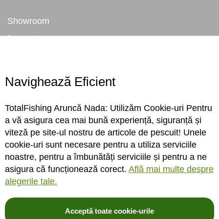
Showroom
Despre noi
Locatie magazin
Program magazin
Contact
Navighează Eficient
Abonare
TotalFishing Aruncă Nada: Utilizăm Cookie-uri Pentru
Conecteaza-te
a vă asigura cea mai bună experiență, siguranță și
viteză pe site-ul nostru de articole de pescuit! Unele
Sa ne cunoastem mai bine. Vino alaturi de noi pe reteaua ta preferata. Te
cookie-uri sunt necesare pentru a utiliza serviciile
asteptam cu stiri, surprize, concursuri, premii ...
noastre, pentru a îmbunătăți serviciile și pentru a ne
asigura că funcționează corect.
Află mai multe despre
alegerile tale.
Acceptă toate cookie-urile