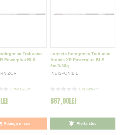
 bolognesa Trabucco
Lanseta bolognesa Trabucco
XR Powerplus BLS
Atomic XR Powerplus BLS
g
6m/0-60g
URNIZOR
INDISPONIBIL
Rating:
0
review-uri
0
review-uri
0%
LEI
867,00LEI
Adauga in cos
Alerta stoc