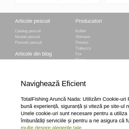
Articole pescuit
Producatori
Catalog pescuit
Kolibri
Noutati pescuit
Shimano
Promotii pescuit
Preston
Trabucco
Articole din blog
Fox
Daiwa
Balti de pescuit langa
Baracuda
Bucuresti
Okuma
Prohibitie Pescuit 2026
Dynamite Baits
- INFORMATII
Navighează Eficient
Delphin
COMPLETE
Maver
Cum obtii permisul de
... vezi lista completa
pescuit ANPA online –
TotalFishing Aruncă Nada: Utilizăm Cookie-uri 
Ghid Complet 2026
bună experiență, siguranță și viteză pe site-ul n
Nada si momeli
TotalFishing
Unele cookie-uri sunt necesare pentru a utiliza 
Specii de pesti in apele
îmbunătăți serviciile și pentru a ne asigura că 
din Romania
multe despre alegerile tale.