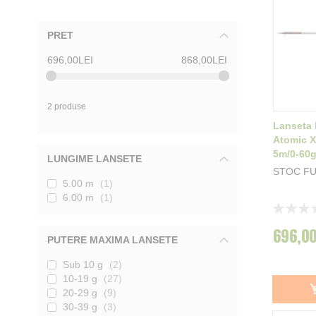
PRET
696,00LEI
868,00LEI
2 produse
Lanseta
Atomic 
5m/0-60
LUNGIME LANSETE
STOC F
5.00 m
1
6.00 m
1
Rating:
0%
696,00
PUTERE MAXIMA LANSETE
Sub 10 g
2
10-19 g
27
20-29 g
9
30-39 g
3