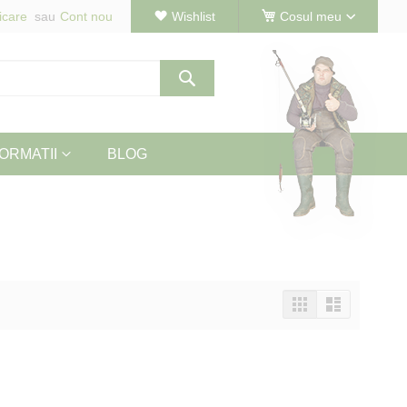
icare
Cont nou
Wishlist
Cosul meu
Cautare
ORMATII
BLOG
Vizualizeaza
Tabel
Lista
ca