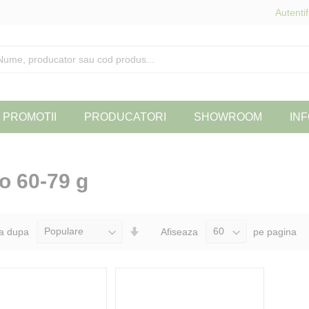
Autentif
PROMOTII
PRODUCATORI
SHOWROOM
INF
o 60-79 g
Seteaza
a dupa
Afiseaza
pe pagina
Directia
Ascendenta