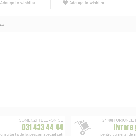
Adauga in wishlist
Adauga in wishlist
se
COMENZI TELEFONICE
24/48H ORIUNDE
031 433 44 44
livrare
onsultanta de la pescari specializati
pentru comenzi de 