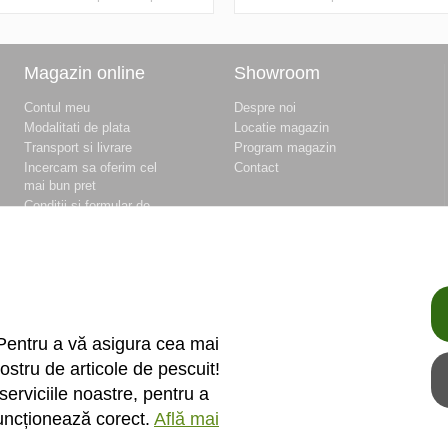
Magazin online
Showroom
Contul meu
Despre noi
Modalitati de plata
Locatie magazin
Transport si livrare
Program magazin
Incercam sa oferim cel
Contact
mai bun pret
Conditii si formular de
retur
Conditii si formular de
garantie
Termeni si conditii
Fisierele cookie
Politica de
confidentialitate si
Pentru a vă asigura cea mai
protectia datelor
ostru de articole de pescuit!
Unitati de masura
serviciile noastre, pentru a
funcționează corect.
Află mai