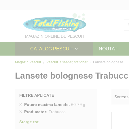
Skip
to
Content
MAGAZIN ONLINE DE PESCUIT
CATALOG PESCUIT
NOUTATI
Magazin Pescuit
Pescuit la feeder, stationar
Lansete bolognese
Lansete bolognese Trabucc
FILTRE APLICATE
Sorteaz
Sterge
Putere maxima lansete
60-79 g
produs
Sterge
Producator
Trabucco
produs
Sterge tot