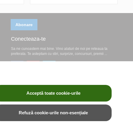
Abonare
Conecteaza-te
Sa ne cunoastem mai bine. Vino alaturi de noi pe reteaua ta
preferata. Te asteptam cu stiri, surprize, concursuri, premii ...
Acceptă toate cookie-urile
Refuză cookie-urile non-esențiale