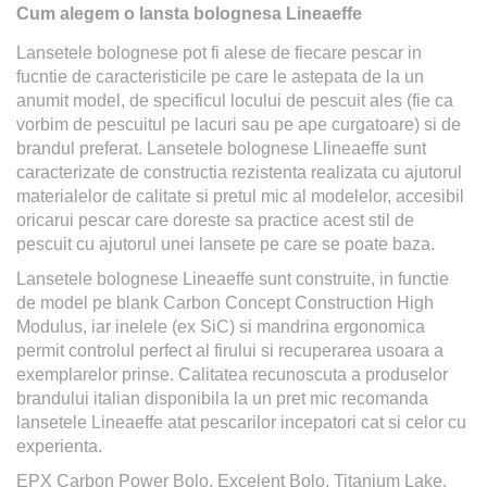
Cum alegem o lansta bolognesa
Lineaeffe
Lansetele bolognese pot fi alese de fiecare pescar in
fucntie de caracteristicile pe care le astepata de la un
anumit model, de specificul locului de pescuit ales (fie ca
vorbim de pescuitul pe lacuri sau pe ape curgatoare) si de
brandul preferat. Lansetele bolognese Llineaeffe sunt
caracterizate de constructia rezistenta realizata cu ajutorul
materialelor de calitate si pretul mic al modelelor, accesibil
oricarui pescar care doreste sa practice acest stil de
pescuit cu ajutorul unei lansete pe care se poate baza.
Lansetele bolognese Lineaeffe sunt construite, in functie
de model pe blank Carbon Concept Construction High
Modulus, iar inelele (ex SiC) si mandrina ergonomica
permit controlul perfect al firului si recuperarea usoara a
exemplarelor prinse. Calitatea recunoscuta a produselor
brandului italian disponibila la un pret mic recomanda
lansetele Lineaeffe atat pescarilor incepatori cat si celor cu
experienta.
EPX Carbon Power Bolo, Excelent Bolo, Titanium Lake,