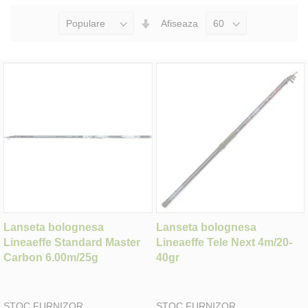
Seteaza
Afiseaza
Directia
Ascendenta
Lanseta bolognesa
Lanseta bolognesa
Lineaeffe Standard Master
Lineaeffe Tele Next 4m/20-
Carbon 6.00m/25g
40gr
STOC FURNIZOR
STOC FURNIZOR