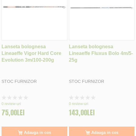
Lanseta bolognesa
Lanseta bolognesa
Lineaeffe Vigor Hard Core
Lineaeffe Fluxus Bolo 4m/5-
Evolution 3m/100-200g
25g
STOC FURNIZOR
STOC FURNIZOR
Rating:
Rating:
0%
0%
0
review-uri
0
review-uri
75,00LEI
143,00LEI
Adauga in cos
Adauga in cos