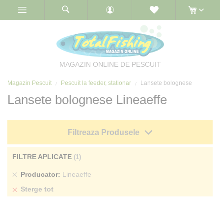
Skip
to
Content
MAGAZIN ONLINE DE PESCUIT
Magazin Pescuit
Pescuit la feeder, stationar
Lansete bolognese
Lansete bolognese Lineaeffe
Filtreaza Produsele
FILTRE APLICATE
Sterge
Producator
Lineaeffe
produs
Sterge tot