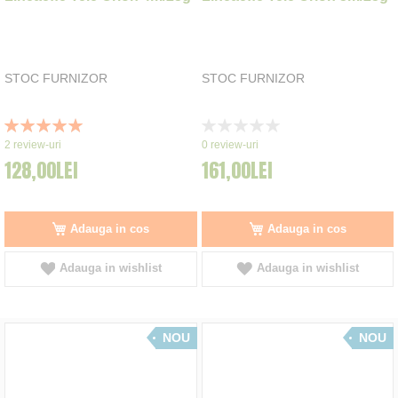
STOC FURNIZOR
STOC FURNIZOR
Rating:
Rating:
100%
0%
2
review-uri
0
review-uri
128,00LEI
161,00LEI
Adauga in cos
Adauga in cos
Adauga in wishlist
Adauga in wishlist
NOU
NOU