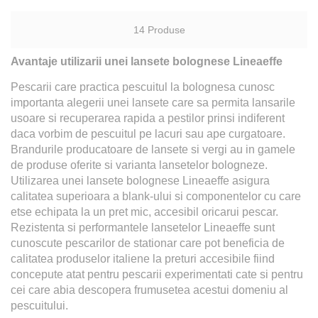
14
Produse
Avantaje utilizarii unei lansete bolognese Lineaeffe
Pescarii care practica pescuitul la bolognesa cunosc
importanta alegerii unei lansete care sa permita lansarile
usoare si recuperarea rapida a pestilor prinsi indiferent
daca vorbim de pescuitul pe lacuri sau ape curgatoare.
Brandurile producatoare de lansete si vergi au in gamele
de produse oferite si varianta lansetelor bologneze.
Utilizarea unei lansete bolognese Lineaeffe asigura
calitatea superioara a blank-ului si componentelor cu care
etse echipata la un pret mic, accesibil oricarui pescar.
Rezistenta si performantele lansetelor Lineaeffe sunt
cunoscute pescarilor de stationar care pot beneficia de
calitatea produselor italiene la preturi accesibile fiind
concepute atat pentru pescarii experimentati cate si pentru
cei care abia descopera frumusetea acestui domeniu al
pescuitului.