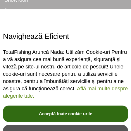
Despre noi
Locatie magazin
Program magazin
Contact
Navighează Eficient
Abonare
TotalFishing Aruncă Nada: Utilizăm Cookie-uri Pentru
Conecteaza-te
a vă asigura cea mai bună experiență, siguranță și
viteză pe site-ul nostru de articole de pescuit! Unele
Sa ne cunoastem mai bine. Vino alaturi de noi pe reteaua ta preferata. Te
cookie-uri sunt necesare pentru a utiliza serviciile
asteptam cu stiri, surprize, concursuri, premii ...
noastre, pentru a îmbunătăți serviciile și pentru a ne
asigura că funcționează corect.
Află mai multe despre
alegerile tale.
Acceptă toate cookie-urile
© 2004-2026 TotalFishing SRL. Toate drepturile rezervate. Cititi
termeni si