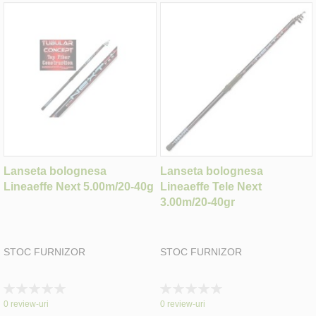
Lanseta bolognesa
Lanseta bolognesa
Lineaeffe Next 5.00m/20-40g
Lineaeffe Tele Next
3.00m/20-40gr
STOC FURNIZOR
STOC FURNIZOR
Rating:
Rating:
0%
0%
0
review-uri
0
review-uri