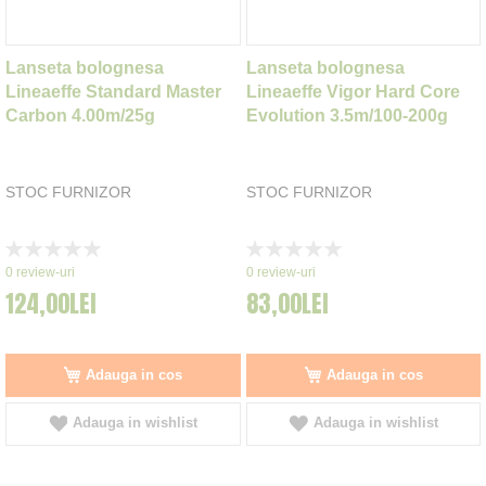
Lanseta bolognesa
Lanseta bolognesa
Lineaeffe Standard Master
Lineaeffe Vigor Hard Core
Carbon 4.00m/25g
Evolution 3.5m/100-200g
STOC FURNIZOR
STOC FURNIZOR
Rating:
Rating:
0%
0%
0
review-uri
0
review-uri
124,00LEI
83,00LEI
Adauga in cos
Adauga in cos
Adauga in wishlist
Adauga in wishlist