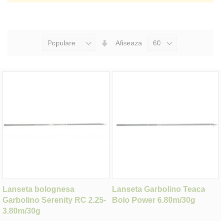
Seteaza
Afiseaza
Directia
Ascendenta
Lanseta bolognesa
Lanseta Garbolino Teaca
Garbolino Serenity RC 2.25-
Bolo Power 6.80m/30g
3.80m/30g