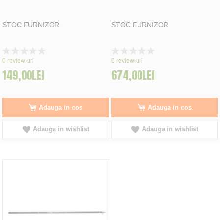
STOC FURNIZOR
STOC FURNIZOR
Rating:
Rating:
0%
0%
0
review-uri
0
review-uri
149,00LEI
674,00LEI
Adauga in cos
Adauga in cos
Adauga in wishlist
Adauga in wishlist