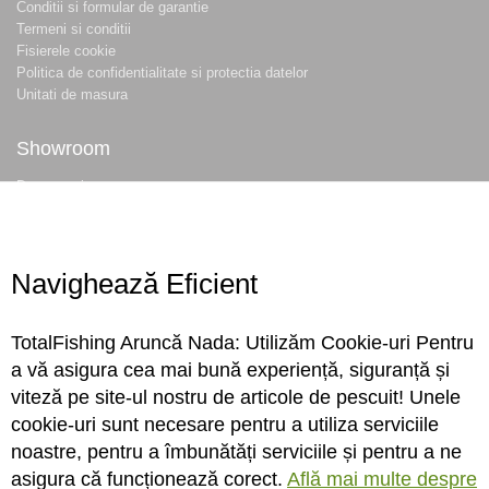
Conditii si formular de garantie
Termeni si conditii
Fisierele cookie
Politica de confidentialitate si protectia datelor
Unitati de masura
Showroom
Despre noi
Locatie magazin
Program magazin
Contact
Navighează Eficient
Abonare
TotalFishing Aruncă Nada: Utilizăm Cookie-uri Pentru
Conecteaza-te
a vă asigura cea mai bună experiență, siguranță și
viteză pe site-ul nostru de articole de pescuit! Unele
Sa ne cunoastem mai bine. Vino alaturi de noi pe reteaua ta preferata. Te
cookie-uri sunt necesare pentru a utiliza serviciile
asteptam cu stiri, surprize, concursuri, premii ...
noastre, pentru a îmbunătăți serviciile și pentru a ne
asigura că funcționează corect.
Află mai multe despre