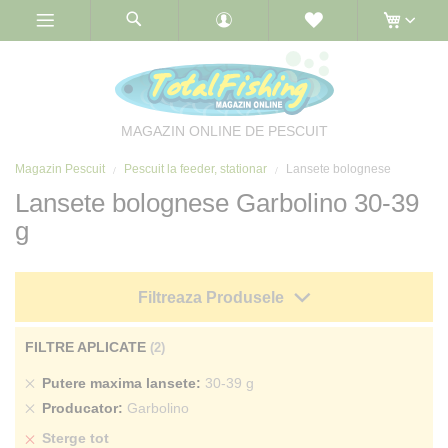
Skip
to
Content
MAGAZIN ONLINE DE PESCUIT
Magazin Pescuit
Pescuit la feeder, stationar
Lansete bolognese
Lansete bolognese Garbolino 30-39
g
Filtreaza Produsele
FILTRE APLICATE
Sterge
Putere maxima lansete
30-39 g
produs
Sterge
Producator
Garbolino
produs
Sterge tot