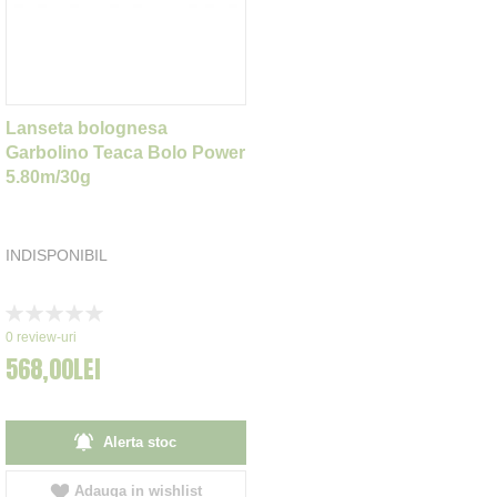
Lanseta bolognesa
Garbolino Teaca Bolo Power
5.80m/30g
INDISPONIBIL
Rating:
0%
0
review-uri
568,00LEI
Alerta stoc
Adauga in wishlist