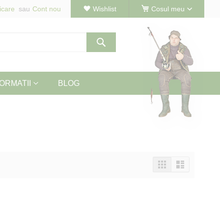
icare
Cont nou
Wishlist
Cosul meu
Cautare
ORMATII
BLOG
Vizualizeaza
Tabel
Lista
ca