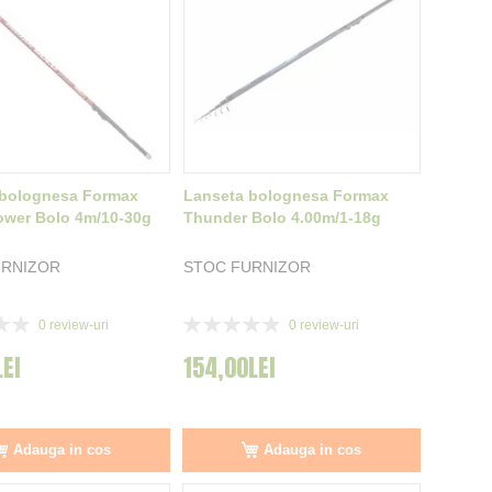
 bolognesa Formax
Lanseta bolognesa Formax
ower Bolo 4m/10-30g
Thunder Bolo 4.00m/1-18g
URNIZOR
STOC FURNIZOR
Rating:
0
review-uri
0
review-uri
0%
LEI
154,00LEI
Adauga in cos
Adauga in cos