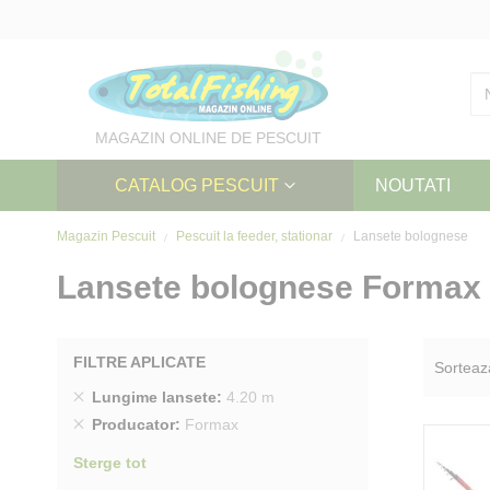
Skip
to
Content
MAGAZIN ONLINE DE PESCUIT
CATALOG PESCUIT
NOUTATI
Magazin Pescuit
Pescuit la feeder, stationar
Lansete bolognese
Lansete bolognese Formax 
FILTRE APLICATE
Sorteaz
Sterge
Lungime lansete
4.20 m
produs
Sterge
Producator
Formax
produs
Sterge tot