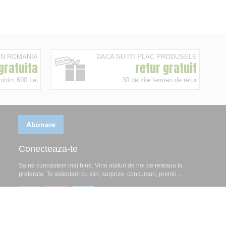
 IN ROMANIA
DACA NU ITI PLAC PRODUSELE
 gratuita
retur gratuit
minim 600 Lei
30 de zile termen de retur
Abonare
Conecteaza-te
Sa ne cunoastem mai bine. Vino alaturi de noi pe reteaua ta
preferata. Te asteptam cu stiri, surprize, concursuri, premii ...