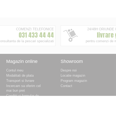
COMENZI TELEFONICE
24/48H ORIUNDE
031 433 44 44
livrare
onsultanta de la pescari specializati
pentru comenzi de 
Magazin online
Showroom
Contul meu
Despre noi
Modalitati de plata
Locatie magazin
Transport si livrare
Program magazin
Incercam sa oferim cel
Contact
mai bun pret
Conditii si formular de
retur
Conditii si formular de
garantie
Termeni si conditii