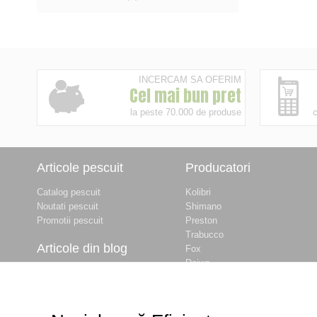
INCERCAM SA OFERIM
Cel mai bun pret
la peste 70.000 de produse
c
Articole pescuit
Producatori
Catalog pescuit
Kolibri
Noutati pescuit
Shimano
Promotii pescuit
Preston
Trabucco
Articole din blog
Fox
Daiwa
Balti de pescuit langa
Baracuda
Bucuresti
Okuma
Prohibitie Pescuit 2026
Dynamite Baits
- INFORMATII