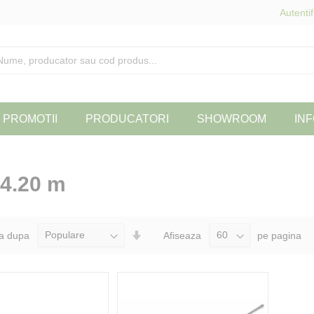
Autentif
PROMOTII
PRODUCATORI
SHOWROOM
INF
4.20 m
Seteaza
a dupa
Afiseaza
pe pagina
Directia
Ascendenta