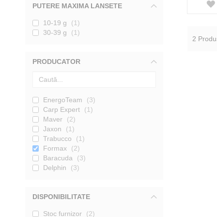
PUTERE MAXIMA LANSETE
10-19 g
1
30-39 g
1
2
Produ
PRODUCATOR
EnergoTeam
3
Carp Expert
1
Maver
2
Jaxon
1
Trabucco
1
Formax
2
Baracuda
3
Delphin
3
DISPONIBILITATE
Stoc furnizor
2