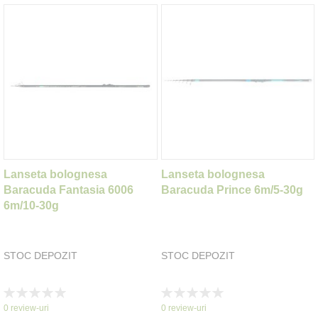
Lanseta bolognesa
Lanseta bolognesa
Baracuda Fantasia 6006
Baracuda Prince 6m/5-30g
6m/10-30g
STOC DEPOZIT
STOC DEPOZIT
Rating:
Rating:
0%
0%
0
review-uri
0
review-uri