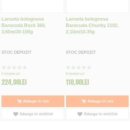
Lanseta bolognesa
Lanseta bolognesa
Baracuda Rock 360,
Baracuda Chunky 2102,
3.60m/30-100g
2.10m/10-35g
STOC DEPOZIT
STOC DEPOZIT
Rating:
Rating:
0%
0%
0
review-uri
0
review-uri
224,00LEI
110,00LEI
Adauga in cos
Adauga in cos
Adauga in wishlist
Adauga in wishlist