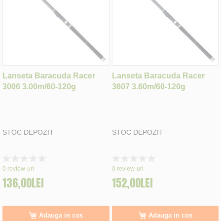
Lanseta Baracuda Racer
Lanseta Baracuda Racer
3006 3.00m/60-120g
3607 3.60m/60-120g
STOC DEPOZIT
STOC DEPOZIT
Rating:
Rating:
0%
0%
0
review-uri
0
review-uri
136,00LEI
152,00LEI
Adauga in cos
Adauga in cos