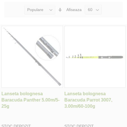
Seteaza
Afiseaza
Directia
Ascendenta
Lanseta bolognesa
Lanseta bolognesa
Baracuda Panther 5.00m/5-
Baracuda Parrot 3007,
25g
3.00m/60-100g
STOC DEPOZIT
STOC DEPOZIT