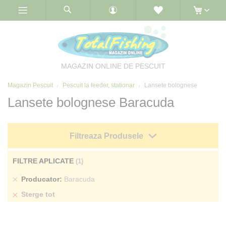
Skip
to
Content
MAGAZIN ONLINE DE PESCUIT
Magazin Pescuit
Pescuit la feeder, stationar
Lansete bolognese
Lansete bolognese Baracuda
Filtreaza Produsele
FILTRE APLICATE
Sterge
Producator
Baracuda
produs
Sterge tot