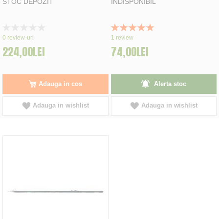
STOC DEPOZIT
INDISPONIBIL
Rating:
Rating:
0%
100%
0
review-uri
1
review
224,00LEI
74,00LEI
Adauga in cos
Alerta stoc
Adauga in wishlist
Adauga in wishlist