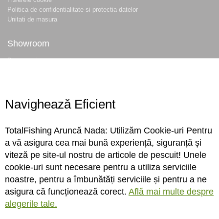
Politica de confidentialitate si protectia datelor
Unitati de masura
Showroom
Despre noi
Locatie magazin
Program magazin
Contact
Navighează Eficient
Abonare
TotalFishing Aruncă Nada: Utilizăm Cookie-uri Pentru
Conecteaza-te
a vă asigura cea mai bună experiență, siguranță și
viteză pe site-ul nostru de articole de pescuit! Unele
Sa ne cunoastem mai bine. Vino alaturi de noi pe reteaua ta preferata. Te
cookie-uri sunt necesare pentru a utiliza serviciile
asteptam cu stiri, surprize, concursuri, premii ...
noastre, pentru a îmbunătăți serviciile și pentru a ne
asigura că funcționează corect.
Află mai multe despre
alegerile tale.