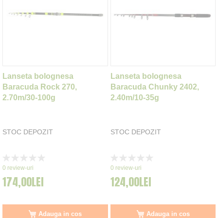
Lanseta bolognesa
Lanseta bolognesa
Baracuda Rock 270,
Baracuda Chunky 2402,
2.70m/30-100g
2.40m/10-35g
STOC DEPOZIT
STOC DEPOZIT
Rating:
Rating:
0%
0%
0
review-uri
0
review-uri
174,00LEI
124,00LEI
Adauga in cos
Adauga in cos