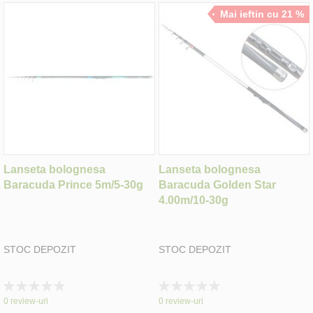
Mai ieftin cu 21 %
Lanseta bolognesa
Lanseta bolognesa
Baracuda Prince 5m/5-30g
Baracuda Golden Star
4.00m/10-30g
STOC DEPOZIT
STOC DEPOZIT
Rating:
Rating:
0%
0%
0
review-uri
0
review-uri