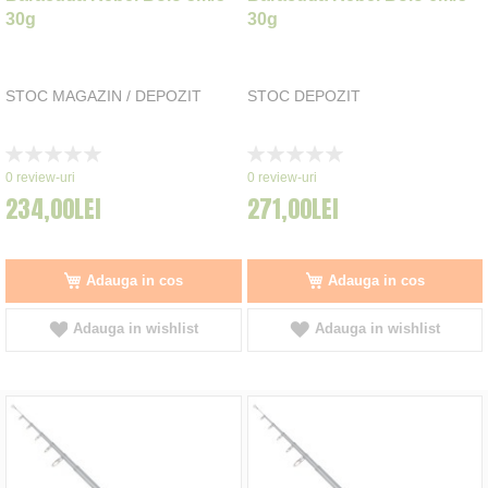
30g
30g
STOC MAGAZIN / DEPOZIT
STOC DEPOZIT
Rating:
Rating:
0%
0%
0
review-uri
0
review-uri
234,00LEI
271,00LEI
Adauga in cos
Adauga in cos
Adauga in wishlist
Adauga in wishlist