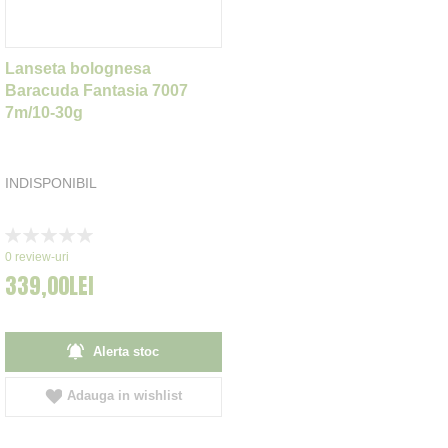
Lanseta bolognesa
Baracuda Fantasia 7007
7m/10-30g
INDISPONIBIL
Rating:
0%
0
review-uri
339,00LEI
Alerta stoc
Adauga in wishlist