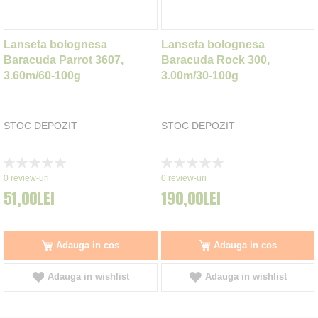
Lanseta bolognesa
Lanseta bolognesa
Baracuda Parrot 3607,
Baracuda Rock 300,
3.60m/60-100g
3.00m/30-100g
STOC DEPOZIT
STOC DEPOZIT
Rating:
Rating:
0%
0%
0
review-uri
0
review-uri
51,00LEI
190,00LEI
Adauga in cos
Adauga in cos
Adauga in wishlist
Adauga in wishlist