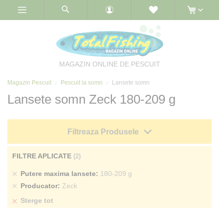
Skip
to
Content
MAGAZIN ONLINE DE PESCUIT
Magazin Pescuit
Pescuit la somn
Lansete somn
Lansete somn Zeck 180-209 g
Filtreaza Produsele
FILTRE APLICATE
Sterge
Putere maxima lansete
180-209 g
produs
Sterge
Producator
Zeck
produs
Sterge tot