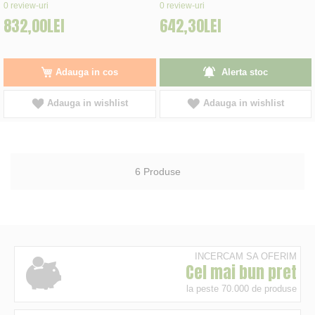
0%
0%
0
review-uri
0
review-uri
832,00LEI
642,30LEI
Adauga in cos
Alerta stoc
Adauga in wishlist
Adauga in wishlist
6
Produse
INCERCAM SA OFERIM
Cel mai bun pret
la peste 70.000 de produse