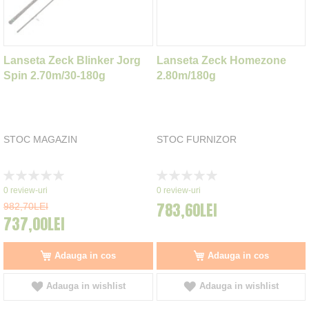
Lanseta Zeck Blinker Jorg
Lanseta Zeck Homezone
Spin 2.70m/30-180g
2.80m/180g
STOC MAGAZIN
STOC FURNIZOR
Rating:
Rating:
0%
0%
0
review-uri
0
review-uri
783,60LEI
982,70LEI
737,00LEI
Adauga in cos
Adauga in cos
Adauga in wishlist
Adauga in wishlist