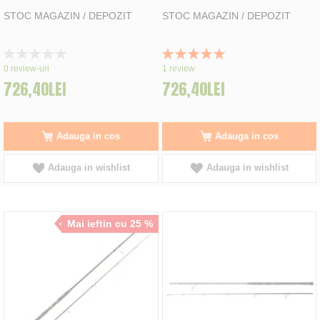
STOC MAGAZIN / DEPOZIT
STOC MAGAZIN / DEPOZIT
Rating:
Rating:
0%
100%
0
review-uri
1
review
726,40LEI
726,40LEI
Adauga in cos
Adauga in cos
Adauga in wishlist
Adauga in wishlist
Mai ieftin cu 25 %