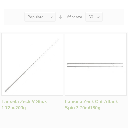
Seteaza
Afiseaza
Directia
Ascendenta
Lanseta Zeck V-Stick
Lanseta Zeck Cat-Attack
1.72m/200g
Spin 2.70m/180g