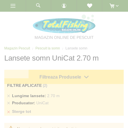
Skip
to
Content
MAGAZIN ONLINE DE PESCUIT
Magazin Pescuit
Pescuit la somn
Lansete somn
Lansete somn UniCat 2.70 m
Filtreaza Produsele
FILTRE APLICATE
Sterge
Lungime lansete
2.70 m
produs
Sterge
Producator
UniCat
produs
Sterge tot