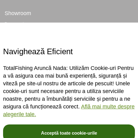
Showroom
Despre noi
Locatie magazin
Program magazin
Contact
Navighează Eficient
Abonare
TotalFishing Aruncă Nada: Utilizăm Cookie-uri Pentru
Conecteaza-te
a vă asigura cea mai bună experiență, siguranță și
viteză pe site-ul nostru de articole de pescuit! Unele
Sa ne cunoastem mai bine. Vino alaturi de noi pe reteaua ta preferata. Te
cookie-uri sunt necesare pentru a utiliza serviciile
asteptam cu stiri, surprize, concursuri, premii ...
noastre, pentru a îmbunătăți serviciile și pentru a ne
asigura că funcționează corect.
Află mai multe despre
alegerile tale.
Acceptă toate cookie-urile