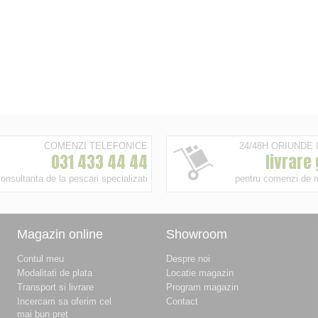
COMENZI TELEFONICE
24/48H ORIUNDE
031 433 44 44
livrare
onsultanta de la pescari specializati
pentru comenzi de 
Magazin online
Showroom
Contul meu
Despre noi
Modalitati de plata
Locatie magazin
Transport si livrare
Program magazin
Incercam sa oferim cel
Contact
mai bun pret