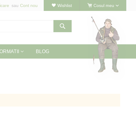
icare
Cont nou
Wishlist
Cosul meu
Cautare
ORMATII
BLOG