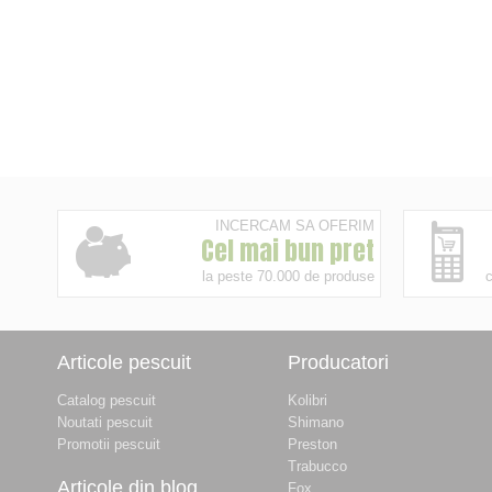
INCERCAM SA OFERIM
Cel mai bun pret
la peste 70.000 de produse
c
Articole pescuit
Producatori
Catalog pescuit
Kolibri
Noutati pescuit
Shimano
Promotii pescuit
Preston
Trabucco
Articole din blog
Fox