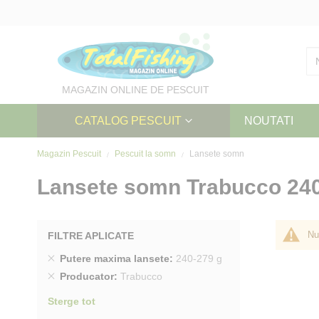
Skip
to
Content
MAGAZIN ONLINE DE PESCUIT
CATALOG PESCUIT
NOUTATI
Magazin Pescuit
Pescuit la somn
Lansete somn
Lansete somn Trabucco 240
Nu
FILTRE APLICATE
Sterge
Putere maxima lansete
240-279 g
produs
Sterge
Producator
Trabucco
produs
Sterge tot