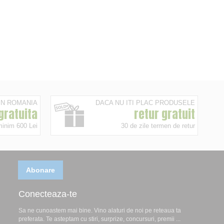
 IN ROMANIA
DACA NU ITI PLAC PRODUSELE
 gratuita
retur gratuit
minim 600 Lei
30 de zile termen de retur
Abonare
Conecteaza-te
Sa ne cunoastem mai bine. Vino alaturi de noi pe reteaua ta
preferata. Te asteptam cu stiri, surprize, concursuri, premii ...