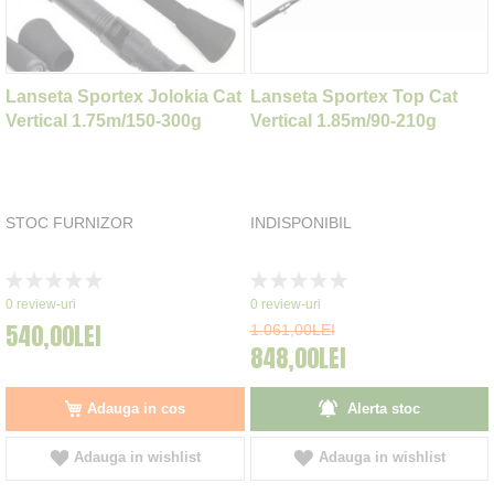
Lanseta Sportex Jolokia Cat
Lanseta Sportex Top Cat
Vertical 1.75m/150-300g
Vertical 1.85m/90-210g
STOC FURNIZOR
INDISPONIBIL
Rating:
Rating:
0%
0%
0
review-uri
0
review-uri
540,00LEI
1.061,00LEI
848,00LEI
Adauga in cos
Alerta stoc
Adauga in wishlist
Adauga in wishlist