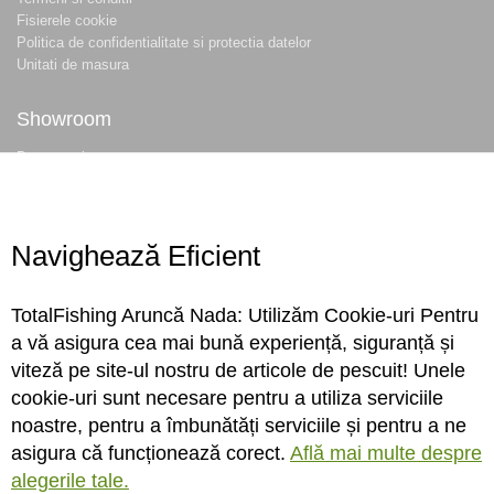
Fisierele cookie
Politica de confidentialitate si protectia datelor
Unitati de masura
Showroom
Despre noi
Locatie magazin
Program magazin
Contact
Navighează Eficient
Abonare
TotalFishing Aruncă Nada: Utilizăm Cookie-uri Pentru
Conecteaza-te
a vă asigura cea mai bună experiență, siguranță și
viteză pe site-ul nostru de articole de pescuit! Unele
Sa ne cunoastem mai bine. Vino alaturi de noi pe reteaua ta preferata. Te
cookie-uri sunt necesare pentru a utiliza serviciile
asteptam cu stiri, surprize, concursuri, premii ...
noastre, pentru a îmbunătăți serviciile și pentru a ne
asigura că funcționează corect.
Află mai multe despre
alegerile tale.