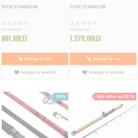
STOC FURNIZOR
STOC FURNIZOR
Rating:
Rating:
0%
0%
0
review-uri
0
review-uri
801,00LEI
1.270,00LEI
Adauga in cos
Adauga in cos
Adauga in wishlist
Adauga in wishlist
NOU
Mai ieftin cu 20 %