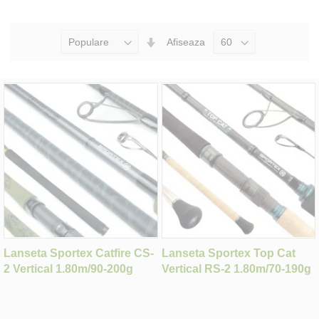
Seteaza
Afiseaza
Directia
Ascendenta
Lanseta Sportex Catfire CS-
Lanseta Sportex Top Cat
2 Vertical 1.80m/90-200g
Vertical RS-2 1.80m/70-190g