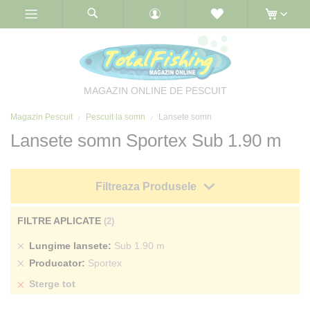
Skip
to
Content
MAGAZIN ONLINE DE PESCUIT
Magazin Pescuit
Pescuit la somn
Lansete somn
Lansete somn Sportex Sub 1.90 m
Filtreaza Produsele
FILTRE APLICATE
Sterge
Lungime lansete
Sub 1.90 m
produs
Sterge
Producator
Sportex
produs
Sterge tot