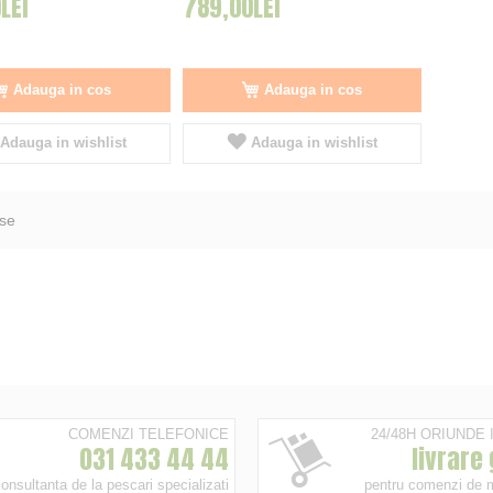
LEI
789,00LEI
Adauga in cos
Adauga in cos
Adauga in wishlist
Adauga in wishlist
se
COMENZI TELEFONICE
24/48H ORIUNDE
031 433 44 44
livrare
onsultanta de la pescari specializati
pentru comenzi de 