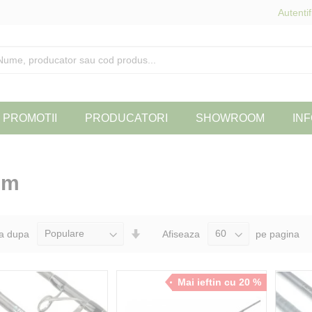
Autentif
PROMOTII
PRODUCATORI
SHOWROOM
INF
 m
Seteaza
a dupa
Afiseaza
pe pagina
Directia
Ascendenta
Mai ieftin cu 20 %