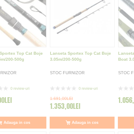
Sportex Top Cat Boje
Lanseta Sportex Top Cat Boje
Lanseta
5m/200-500g
3.05m/200-500g
Boat 3.
URNIZOR
STOC FURNIZOR
STOC 
Rating:
Rating:
0
review-uri
0
review-uri
0%
0%
00LEI
1.056
1.691,00LEI
1.353,00LEI
Adauga in cos
Adauga in cos