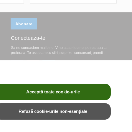
Abonare
Conecteaza-te
Sa ne cunoastem mai bine. Vino alaturi de noi pe reteaua ta
preferata. Te asteptam cu stiri, surprize, concursuri, premii ...
Acceptă toate cookie-urile
Refuză cookie-urile non-esențiale