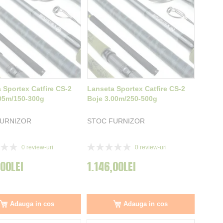
 Sportex Catfire CS-2
Lanseta Sportex Catfire CS-2
05m/150-300g
Boje 3.00m/250-500g
FURNIZOR
STOC FURNIZOR
Rating:
0
review-uri
0
review-uri
0%
,00LEI
1.146,00LEI
Adauga in cos
Adauga in cos