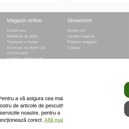
Magazin online
Showroom
Contul meu
Despre noi
Modalitati de plata
Locatie magazin
Transport si livrare
Program magazin
Incercam sa oferim cel
Contact
mai bun pret
Conditii si formular de
retur
Conditii si formular de
garantie
Termeni si conditii
Fisierele cookie
Politica de
confidentialitate si
Pentru a vă asigura cea mai
protectia datelor
ostru de articole de pescuit!
Unitati de masura
serviciile noastre, pentru a
funcționează corect.
Află mai