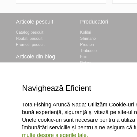
Articole pescuit
Producatori
Catalog pescuit
Kolibri
Noutati pescuit
Shimano
Promotii pescuit
Preston
Trabucco
Articole din blog
Fox
Daiwa
Balti de pescuit langa
Baracuda
Bucuresti
Okuma
Prohibitie Pescuit 2026
Dynamite Baits
- INFORMATII
Navighează Eficient
Delphin
COMPLETE
Maver
Cum obtii permisul de
... vezi lista completa
pescuit ANPA online –
TotalFishing Aruncă Nada: Utilizăm Cookie-uri 
Ghid Complet 2026
bună experiență, siguranță și viteză pe site-ul n
Nada si momeli
TotalFishing
Unele cookie-uri sunt necesare pentru a utiliza 
Specii de pesti in apele
îmbunătăți serviciile și pentru a ne asigura că 
din Romania
multe despre alegerile tale.