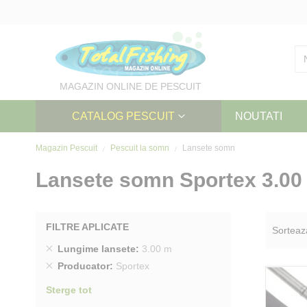
Skip
to
Content
MAGAZIN ONLINE DE PESCUIT
CATALOG PESCUIT
NOUTATI
Magazin Pescuit
Pescuit la somn
Lansete somn
Lansete somn Sportex 3.00
FILTRE APLICATE
Sorteaz
Sterge
Lungime lansete
3.00 m
produs
Sterge
Producator
Sportex
produs
Sterge tot