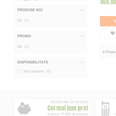
869,00
Black Cat
4
PRODUSE NOI
ZFish
1
Madcat
7
produse
Da
Baracuda
5
1
Catgear
1
Delphin
5
Filfishing
1
PROMO
Koos
3
produs
Da
1
Afisati mai multe
6
Produ
DISPONIBILITATE
Stoc furnizor
6
INCERCAM SA OFERIM
Cel mai bun pret
la peste 70.000 de produse
c