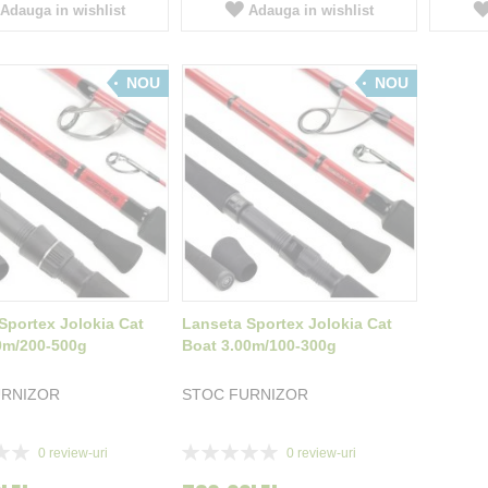
Adauga in wishlist
Adauga in wishlist
NOU
NOU
Sportex Jolokia Cat
Lanseta Sportex Jolokia Cat
0m/200-500g
Boat 3.00m/100-300g
URNIZOR
STOC FURNIZOR
Rating:
0
review-uri
0
review-uri
0%