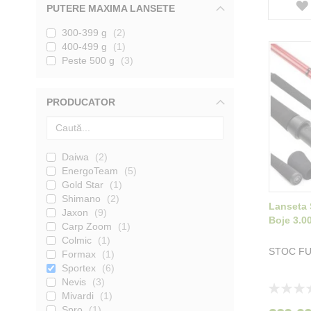
PUTERE MAXIMA LANSETE
300-399 g
2
400-499 g
1
Peste 500 g
3
PRODUCATOR
Daiwa
2
EnergoTeam
5
Gold Star
1
Shimano
2
Lanseta 
Jaxon
9
Boje 3.0
Carp Zoom
1
Colmic
1
STOC F
Formax
1
Sportex
6
Nevis
3
Rating:
Mivardi
1
0%
Spro
1