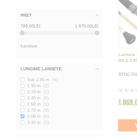
PRET
789,00LEI
1.870,00LEI
6 produse
Lanseta 
RS-2 3.0
LUNGIME LANSETE
STOC F
Sub 1.90 m
4
1.90 m
2
Rating:
2.10 m
1
0%
2.40 m
5
1.869,
2.50 m
1
2.70 m
9
3.00 m
6
3.30 m
3