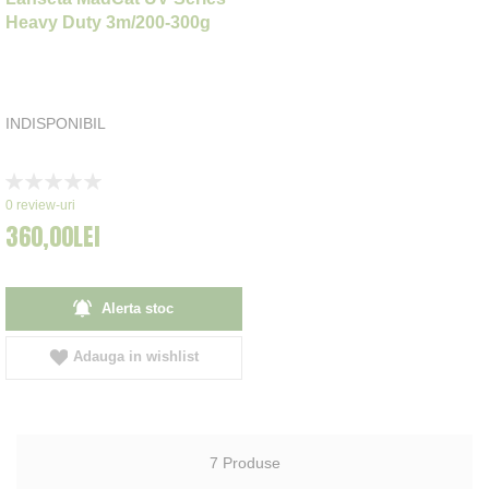
Heavy Duty 3m/200-300g
INDISPONIBIL
Rating:
0%
0
review-uri
360,00LEI
Alerta stoc
Adauga in wishlist
7
Produse