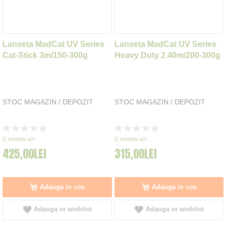
Lanseta MadCat UV Series
Lanseta MadCat UV Series
Cat-Stick 3m/150-300g
Heavy Duty 2.40m/200-300g
STOC MAGAZIN / DEPOZIT
STOC MAGAZIN / DEPOZIT
Rating:
Rating:
0%
0%
0
review-uri
0
review-uri
425,00LEI
315,00LEI
Adauga in cos
Adauga in cos
Adauga in wishlist
Adauga in wishlist