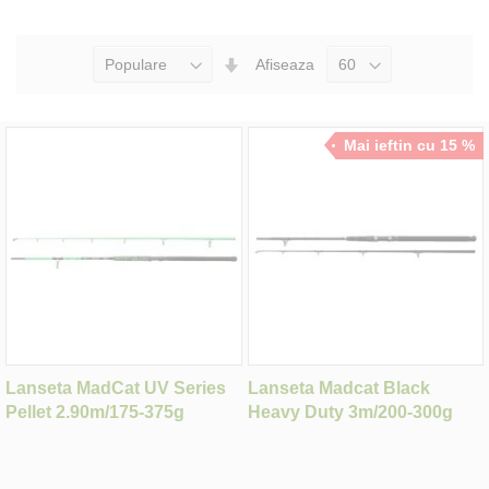
Seteaza
Afiseaza
Directia
Ascendenta
Mai ieftin cu 15 %
Lanseta MadCat UV Series
Lanseta Madcat Black
Pellet 2.90m/175-375g
Heavy Duty 3m/200-300g