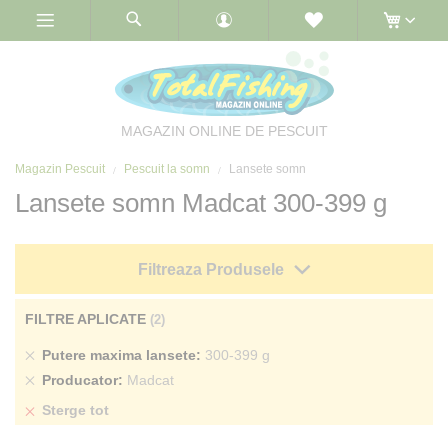
Skip
to
Content
MAGAZIN ONLINE DE PESCUIT
Magazin Pescuit
Pescuit la somn
Lansete somn
Lansete somn Madcat 300-399 g
Filtreaza Produsele
FILTRE APLICATE
Sterge
Putere maxima lansete
300-399 g
produs
Sterge
Producator
Madcat
produs
Sterge tot