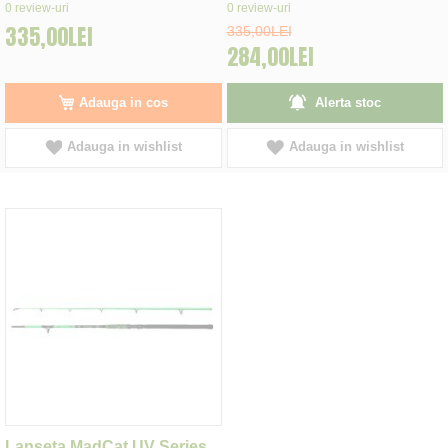
0%
0%
0
review-uri
0
review-uri
335,00LEI
335,00LEI
284,00LEI
Adauga in cos
Alerta stoc
Adauga in wishlist
Adauga in wishlist
Lanseta MadCat UV Series