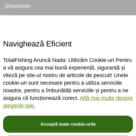
Showroom
Despre noi
Locatie magazin
Program magazin
Contact
Navighează Eficient
Abonare
TotalFishing Aruncă Nada: Utilizăm Cookie-uri Pentru
Conecteaza-te
a vă asigura cea mai bună experiență, siguranță și
viteză pe site-ul nostru de articole de pescuit! Unele
Sa ne cunoastem mai bine. Vino alaturi de noi pe reteaua ta preferata. Te
cookie-uri sunt necesare pentru a utiliza serviciile
asteptam cu stiri, surprize, concursuri, premii ...
noastre, pentru a îmbunătăți serviciile și pentru a ne
asigura că funcționează corect.
Află mai multe despre
alegerile tale.
Acceptă toate cookie-urile