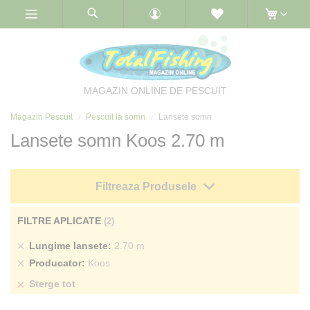
Skip
to
Content
MAGAZIN ONLINE DE PESCUIT
Magazin Pescuit
Pescuit la somn
Lansete somn
Lansete somn Koos 2.70 m
Filtreaza Produsele
FILTRE APLICATE
Sterge
Lungime lansete
2.70 m
produs
Sterge
Producator
Koos
produs
Sterge tot