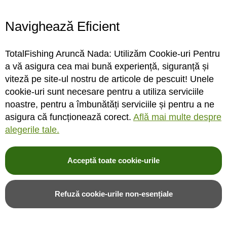
Program magazin
Contact
Navighează Eficient
Abonare
TotalFishing Aruncă Nada: Utilizăm Cookie-uri Pentru
Conecteaza-te
a vă asigura cea mai bună experiență, siguranță și
viteză pe site-ul nostru de articole de pescuit! Unele
Sa ne cunoastem mai bine. Vino alaturi de noi pe reteaua ta preferata. Te
cookie-uri sunt necesare pentru a utiliza serviciile
asteptam cu stiri, surprize, concursuri, premii ...
noastre, pentru a îmbunătăți serviciile și pentru a ne
asigura că funcționează corect.
Află mai multe despre
alegerile tale.
Acceptă toate cookie-urile
© 2004-2026 TotalFishing SRL. Toate drepturile rezervate. Cititi
termeni si
conditii
,
fisiere cookie
,
politica de confidentialitate si protectia datelor
si
Refuză cookie-urile non-esențiale
ANPC
.
* Pozele produselor sunt folosite cu acordul furnizorilor si sunt doar cu titlu de
prezentare, produsul poate sa nu arate identic cu poza.