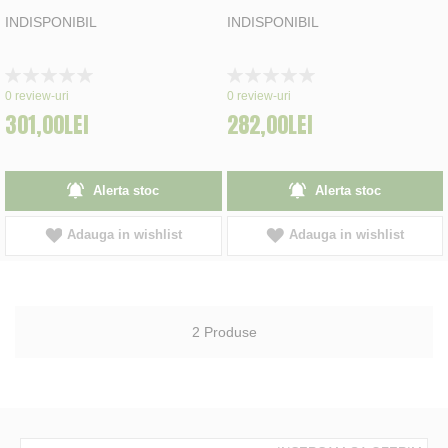
INDISPONIBIL
INDISPONIBIL
Rating:
Rating:
0%
0%
0
review-uri
0
review-uri
301,00LEI
282,00LEI
Alerta stoc
Alerta stoc
Adauga in wishlist
Adauga in wishlist
2
Produse