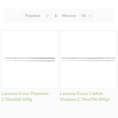
Seteaza
Afiseaza
Directia
Ascendenta
Lanseta Koos Phantom
Lanseta Koos Catfish
2.70m/200-500g
Shadow 2.70m/700-900gr