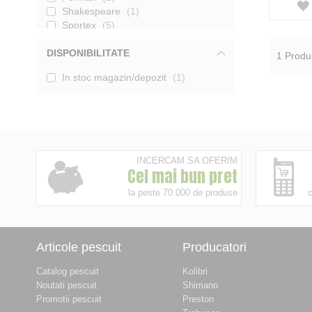
Shakespeare
1
Sportex
5
Nevis
1
DISPONIBILITATE
Mivardi
1
1
Produ
Sunset
1
In stoc magazin/depozit
1
WFT
2
ZFish
1
Madcat
4
Catgear
1
Delphin
5
Afisati mai multe
INCERCAM SA OFERIM
Cel mai bun pret
la peste 70.000 de produse
c
Articole pescuit
Producatori
Catalog pescuit
Kolibri
Noutati pescuit
Shimano
Promotii pescuit
Preston