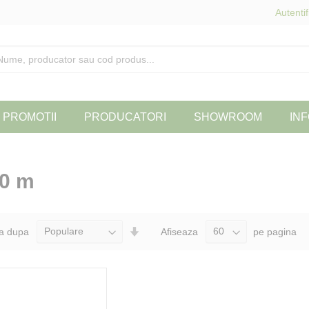
Autentif
PROMOTII
PRODUCATORI
SHOWROOM
INF
40 m
Seteaza
a dupa
Afiseaza
pe pagina
Directia
Ascendenta