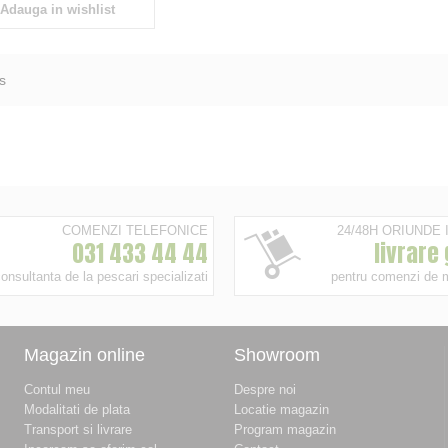
Adauga in wishlist
s
COMENZI TELEFONICE
24/48H ORIUNDE
031 433 44 44
livrare
onsultanta de la pescari specializati
pentru comenzi de 
Magazin online
Showroom
Contul meu
Despre noi
Modalitati de plata
Locatie magazin
Transport si livrare
Program magazin