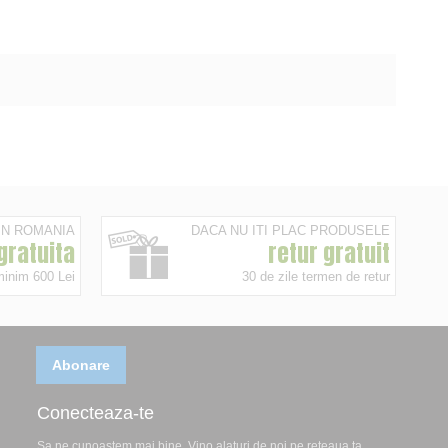
 IN ROMANIA
DACA NU ITI PLAC PRODUSELE
 gratuita
retur gratuit
minim 600 Lei
30 de zile termen de retur
Abonare
Conecteaza-te
Sa ne cunoastem mai bine. Vino alaturi de noi pe reteaua ta