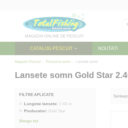
Skip
to
Content
MAGAZIN ONLINE DE PESCUIT
CATALOG PESCUIT
NOUTATI
Magazin Pescuit
Pescuit la somn
Lansete somn
Lansete somn Gold Star 2.
FILTRE APLICATE
Sorteaz
Sterge
Lungime lansete
2.40 m
produs
Sterge
Producator
Gold Star
produs
Sterge tot