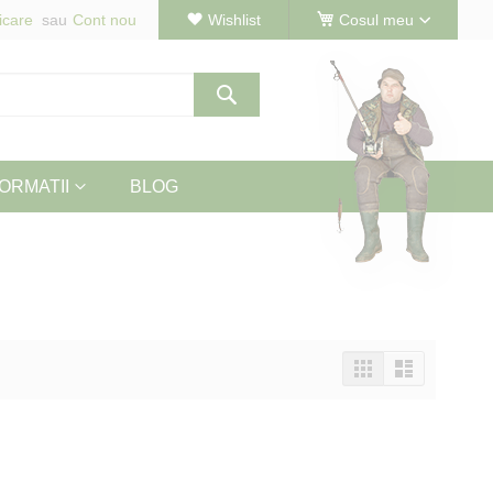
icare
Cont nou
Wishlist
Cosul meu
Cautare
ORMATII
BLOG
Vizualizeaza
Tabel
Lista
ca