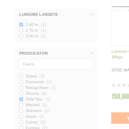
LUNGIME LANSETE
2.40 m
1
2.70 m
1
3.00 m
1
Lanseta 
PRODUCATOR
300gr.
STOC MA
Daiwa
3
Cormoran
1
Rating:
EnergoTeam
1
0%
Okuma
3
150,00
Gold Star
1
Mitchell
1
Shimano
1
Jaxon
2
Colmic
2
Formax
2