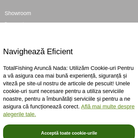
Showroom
Despre noi
Locatie magazin
Program magazin
Contact
Navighează Eficient
Abonare
TotalFishing Aruncă Nada: Utilizăm Cookie-uri Pentru
Conecteaza-te
a vă asigura cea mai bună experiență, siguranță și
viteză pe site-ul nostru de articole de pescuit! Unele
Sa ne cunoastem mai bine. Vino alaturi de noi pe reteaua ta preferata. Te
cookie-uri sunt necesare pentru a utiliza serviciile
asteptam cu stiri, surprize, concursuri, premii ...
noastre, pentru a îmbunătăți serviciile și pentru a ne
asigura că funcționează corect.
Află mai multe despre
alegerile tale.
Acceptă toate cookie-urile