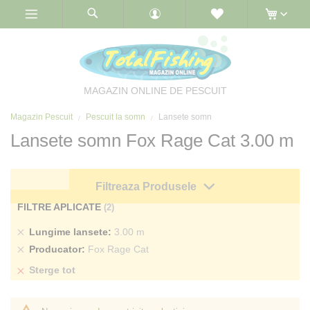
Skip
to
Content
MAGAZIN ONLINE DE PESCUIT
Magazin Pescuit
Pescuit la somn
Lansete somn
Lansete somn Fox Rage Cat 3.00 m
Filtreaza Produsele
FILTRE APLICATE
Sterge
Lungime lansete
3.00 m
produs
Sterge
Producator
Fox Rage Cat
produs
Sterge tot