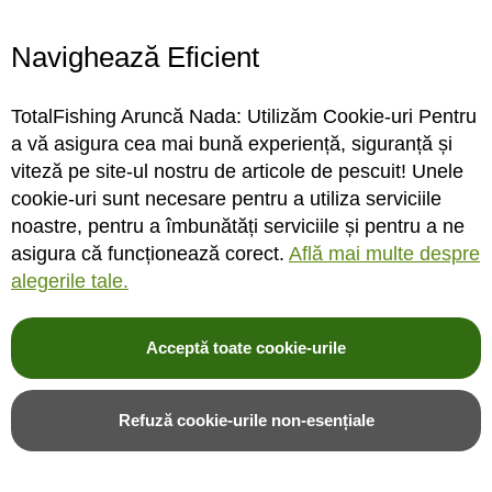
Program magazin
Contact
Navighează Eficient
Abonare
TotalFishing Aruncă Nada: Utilizăm Cookie-uri Pentru
Conecteaza-te
a vă asigura cea mai bună experiență, siguranță și
viteză pe site-ul nostru de articole de pescuit! Unele
Sa ne cunoastem mai bine. Vino alaturi de noi pe reteaua ta preferata. Te
cookie-uri sunt necesare pentru a utiliza serviciile
asteptam cu stiri, surprize, concursuri, premii ...
noastre, pentru a îmbunătăți serviciile și pentru a ne
asigura că funcționează corect.
Află mai multe despre
alegerile tale.
Acceptă toate cookie-urile
© 2004-2026 TotalFishing SRL. Toate drepturile rezervate. Cititi
termeni si
conditii
,
fisiere cookie
,
politica de confidentialitate si protectia datelor
si
Refuză cookie-urile non-esențiale
ANPC
.
* Pozele produselor sunt folosite cu acordul furnizorilor si sunt doar cu titlu de
prezentare, produsul poate sa nu arate identic cu poza.