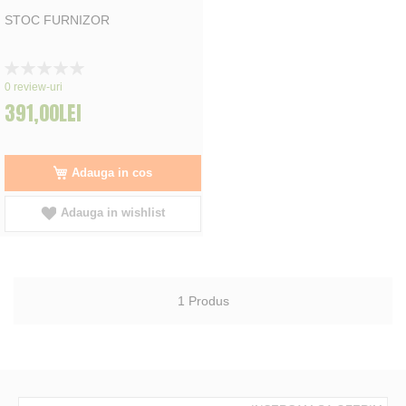
STOC FURNIZOR
Rating:
0%
0
review-uri
391,00LEI
Adauga in cos
Adauga in wishlist
1
Produs