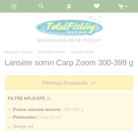
Skip
to
Content
MAGAZIN ONLINE DE PESCUIT
Magazin Pescuit
Pescuit la somn
Lansete somn
Lansete somn Carp Zoom 300-399 g
Filtreaza Produsele
FILTRE APLICATE
Sterge
Putere maxima lansete
300-399 g
produs
Sterge
Producator
Carp Zoom
produs
Sterge tot