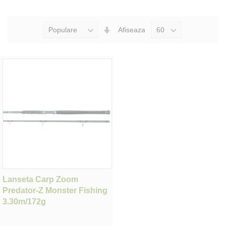
Seteaza
Afiseaza
Directia
Ascendenta
Lanseta Carp Zoom
Predator-Z Monster Fishing
3.30m/172g