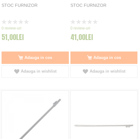
STOC FURNIZOR
STOC FURNIZOR
Rating:
Rating:
0%
0%
0
review-uri
0
review-uri
51,00LEI
41,00LEI
Adauga in cos
Adauga in cos
Adauga in wishlist
Adauga in wishlist