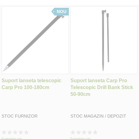
NOU
Suport lanseta telescopic
Suport lanseta Carp Pro
Carp Pro 100-180cm
Telescopic Drill Bank Stick
50-90cm
STOC FURNIZOR
STOC MAGAZIN / DEPOZIT
Rating:
Rating:
0%
0%
0
review-uri
0
review-uri