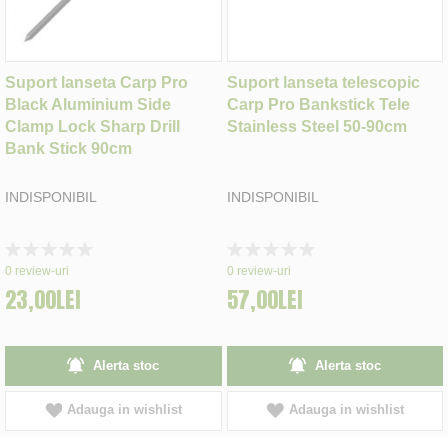
Suport lanseta Carp Pro
Suport lanseta telescopic
Black Aluminium Side
Carp Pro Bankstick Tele
Clamp Lock Sharp Drill
Stainless Steel 50-90cm
Bank Stick 90cm
INDISPONIBIL
INDISPONIBIL
Rating:
Rating:
0%
0%
0
review-uri
0
review-uri
23,00LEI
57,00LEI
Alerta stoc
Alerta stoc
Adauga in wishlist
Adauga in wishlist