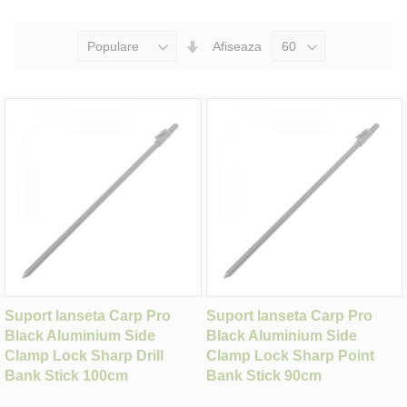
Seteaza
Afiseaza
Directia
Ascendenta
Suport lanseta Carp Pro
Suport lanseta Carp Pro
Black Aluminium Side
Black Aluminium Side
Clamp Lock Sharp Drill
Clamp Lock Sharp Point
Bank Stick 100cm
Bank Stick 90cm