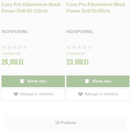
Carp Pro Alluminium Metal
Carp Pro Alluminium Metal
Power Drill 60-110cm
Power Drill 50-90cm
INDISPONIBIL
INDISPONIBIL
Rating:
Rating:
0%
0%
0
review-uri
0
review-uri
26,00LEI
23,00LEI
Alerta stoc
Alerta stoc
Adauga in wishlist
Adauga in wishlist
18
Produse