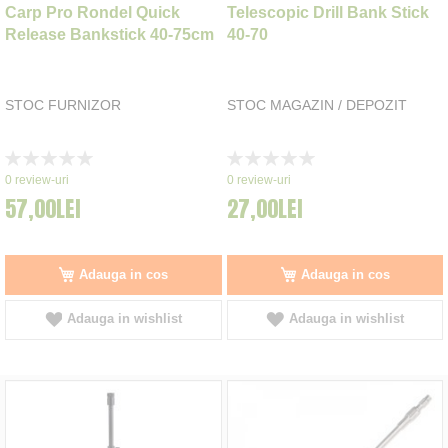
Carp Pro Rondel Quick
Telescopic Drill Bank Stick
Release Bankstick 40-75cm
40-70
STOC FURNIZOR
STOC MAGAZIN / DEPOZIT
Rating:
Rating:
0%
0%
0
review-uri
0
review-uri
57,00LEI
27,00LEI
Adauga in cos
Adauga in cos
Adauga in wishlist
Adauga in wishlist