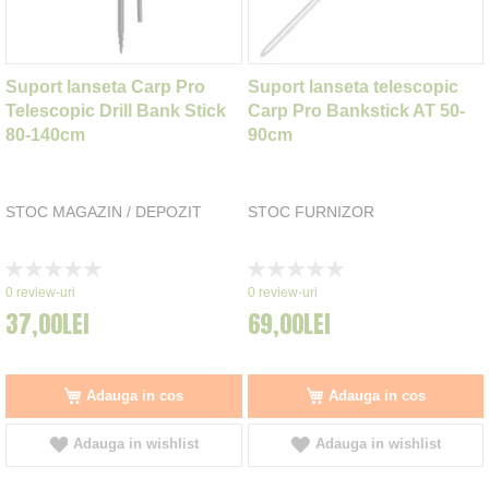
Suport lanseta Carp Pro
Suport lanseta telescopic
Telescopic Drill Bank Stick
Carp Pro Bankstick AT 50-
80-140cm
90cm
STOC MAGAZIN / DEPOZIT
STOC FURNIZOR
Rating:
Rating:
0%
0%
0
review-uri
0
review-uri
37,00LEI
69,00LEI
Adauga in cos
Adauga in cos
Adauga in wishlist
Adauga in wishlist