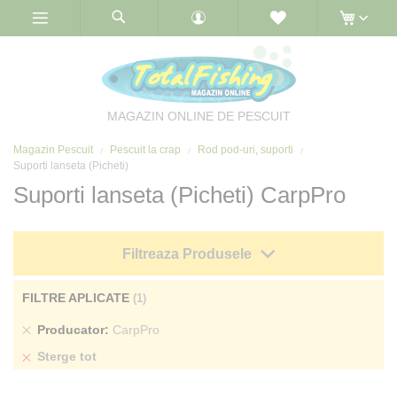
Skip
to
Content
MAGAZIN ONLINE DE PESCUIT
Magazin Pescuit
Pescuit la crap
Rod pod-uri, suporti
Suporti lanseta (Picheti)
Suporti lanseta (Picheti) CarpPro
Filtreaza Produsele
FILTRE APLICATE
Sterge
Producator
CarpPro
produs
Sterge tot