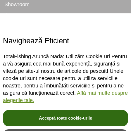
Showroom
Despre noi
Locatie magazin
Program magazin
Contact
Navighează Eficient
Abonare
TotalFishing Aruncă Nada: Utilizăm Cookie-uri Pentru
Conecteaza-te
a vă asigura cea mai bună experiență, siguranță și
viteză pe site-ul nostru de articole de pescuit! Unele
Sa ne cunoastem mai bine. Vino alaturi de noi pe reteaua ta preferata. Te
cookie-uri sunt necesare pentru a utiliza serviciile
asteptam cu stiri, surprize, concursuri, premii ...
noastre, pentru a îmbunătăți serviciile și pentru a ne
asigura că funcționează corect.
Află mai multe despre
alegerile tale.
Acceptă toate cookie-urile
© 2004-2026 TotalFishing SRL. Toate drepturile rezervate. Cititi
termeni si