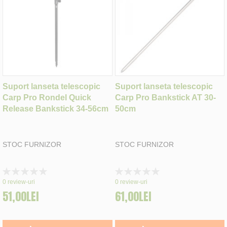
Suport lanseta telescopic
Suport lanseta telescopic
Carp Pro Rondel Quick
Carp Pro Bankstick AT 30-
Release Bankstick 34-56cm
50cm
STOC FURNIZOR
STOC FURNIZOR
Rating:
Rating:
0%
0%
0
review-uri
0
review-uri
51,00LEI
61,00LEI