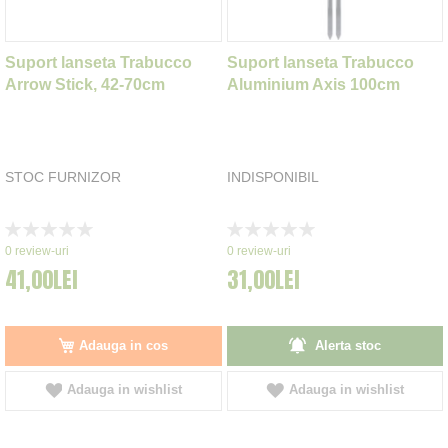
Suport lanseta Trabucco
Suport lanseta Trabucco
Arrow Stick, 42-70cm
Aluminium Axis 100cm
STOC FURNIZOR
INDISPONIBIL
Rating:
Rating:
0%
0%
0
review-uri
0
review-uri
41,00LEI
31,00LEI
Adauga in cos
Alerta stoc
Adauga in wishlist
Adauga in wishlist