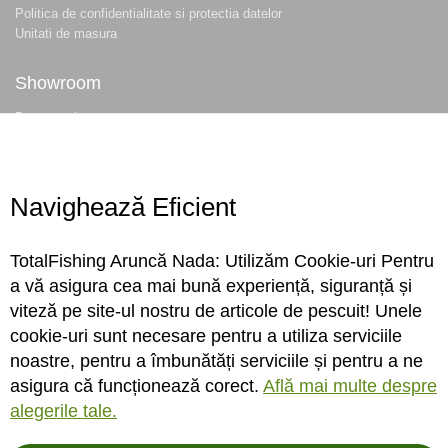
Politica de confidentialitate si protectia datelor
Unitati de masura
Showroom
Despre noi
Locatie magazin
Program magazin
Contact
Navighează Eficient
Abonare
TotalFishing Aruncă Nada: Utilizăm Cookie-uri Pentru
Conecteaza-te
a vă asigura cea mai bună experiență, siguranță și
viteză pe site-ul nostru de articole de pescuit! Unele
Sa ne cunoastem mai bine. Vino alaturi de noi pe reteaua ta preferata. Te
cookie-uri sunt necesare pentru a utiliza serviciile
asteptam cu stiri, surprize, concursuri, premii ...
noastre, pentru a îmbunătăți serviciile și pentru a ne
asigura că funcționează corect.
Află mai multe despre
alegerile tale.