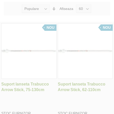
Seteaza
Afiseaza
Directia
Ascendenta
NOU
NOU
Suport lanseta Trabucco
Suport lanseta Trabucco
Arrow Stick, 75-130cm
Arrow Stick, 62-110cm
STOC FURNIZOR
STOC FURNIZOR