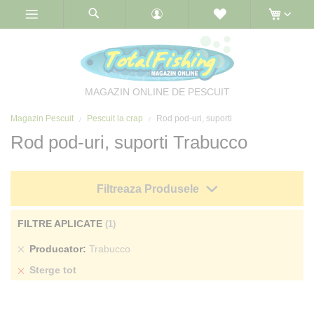
Skip
to
Content
MAGAZIN ONLINE DE PESCUIT
Magazin Pescuit
Pescuit la crap
Rod pod-uri, suporti
Rod pod-uri, suporti Trabucco
Filtreaza Produsele
FILTRE APLICATE
Sterge
Producator
Trabucco
produs
Sterge tot