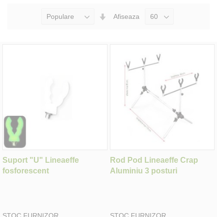
Seteaza
Afiseaza
Directia
Ascendenta
Suport "U" Lineaeffe
Rod Pod Lineaeffe Crap
fosforescent
Aluminiu 3 posturi
STOC FURNIZOR
STOC FURNIZOR