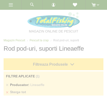
Skip
to
Content
MAGAZIN ONLINE DE PESCUIT
Magazin Pescuit
Pescuit la crap
Rod pod-uri, suporti
Rod pod-uri, suporti Lineaeffe
Filtreaza Produsele
FILTRE APLICATE
Sterge
Producator
Lineaeffe
produs
Sterge tot