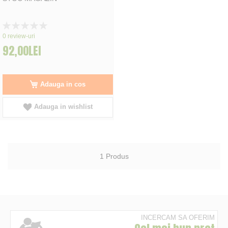
Rating:
0%
0
review-uri
92,00LEI
Adauga in cos
Adauga in wishlist
1
Produs
INCERCAM SA OFERIM