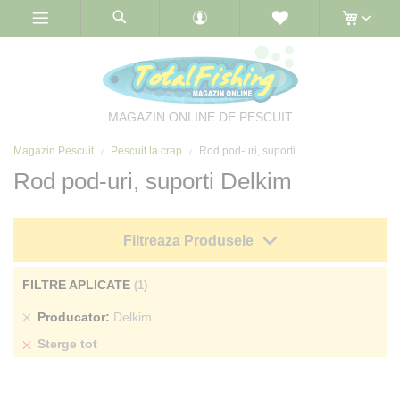
Skip
to
Content
MAGAZIN ONLINE DE PESCUIT
Magazin Pescuit
Pescuit la crap
Rod pod-uri, suporti
Rod pod-uri, suporti Delkim
Filtreaza Produsele
FILTRE APLICATE
Sterge
Producator
Delkim
produs
Sterge tot