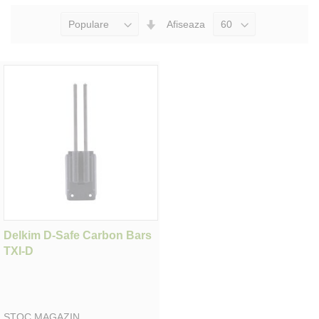
Seteaza
Afiseaza
Directia
Ascendenta
Delkim D-Safe Carbon Bars
TXI-D
STOC MAGAZIN