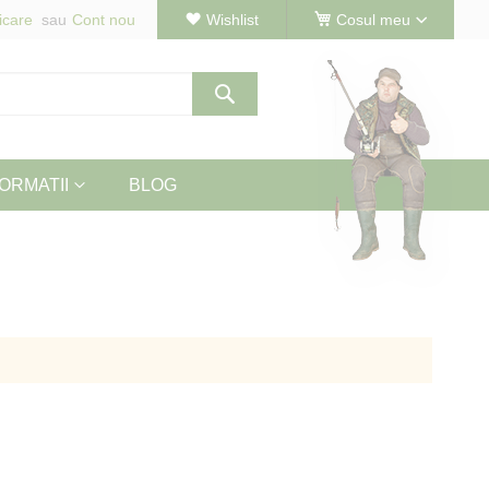
icare
Cont nou
Wishlist
Cosul meu
Cautare
ORMATII
BLOG