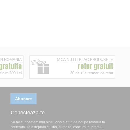
 IN ROMANIA
DACA NU ITI PLAC PRODUSELE
 gratuita
retur gratuit
minim 600 Lei
30 de zile termen de retur
Abonare
Conecteaza-te
Sa ne cunoastem mai bine. Vino alaturi de noi pe reteaua ta
preferata. Te asteptam cu stiri, surprize, concursuri, premii ...