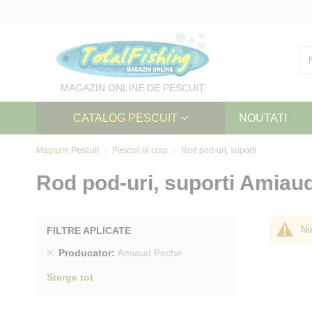
Skip
to
Content
MAGAZIN ONLINE DE PESCUIT
CATALOG PESCUIT
NOUTATI
Magazin Pescuit
Pescuit la crap
Rod pod-uri, suporti
Rod pod-uri, suporti Amiau
Nu
FILTRE APLICATE
Sterge
Producator
Amiaud Peche
produs
Sterge tot