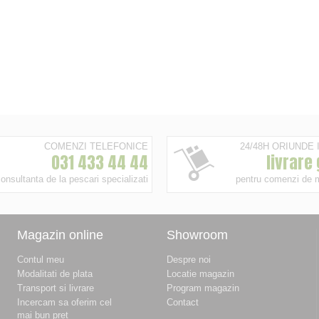
COMENZI TELEFONICE
24/48H ORIUNDE
031 433 44 44
livrare
onsultanta de la pescari specializati
pentru comenzi de 
Magazin online
Showroom
Contul meu
Despre noi
Modalitati de plata
Locatie magazin
Transport si livrare
Program magazin
Incercam sa oferim cel
Contact
mai bun pret