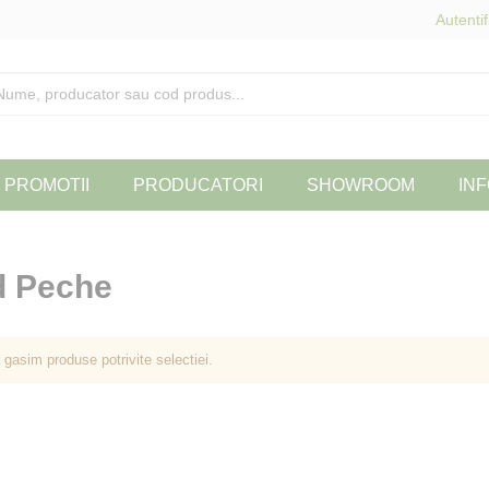
Autentif
PROMOTII
PRODUCATORI
SHOWROOM
INF
d Peche
 gasim produse potrivite selectiei.