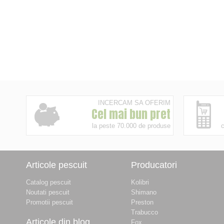
INCERCAM SA OFERIM
Cel mai bun pret
la peste 70.000 de produse
c
Articole pescuit
Producatori
Catalog pescuit
Kolibri
Noutati pescuit
Shimano
Promotii pescuit
Preston
Trabucco
Articole din blog
Fox