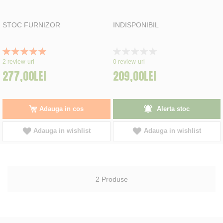
STOC FURNIZOR
INDISPONIBIL
Rating:
Rating:
100%
0%
2
review-uri
0
review-uri
277,00LEI
209,00LEI
Adauga in cos
Alerta stoc
Adauga in wishlist
Adauga in wishlist
2
Produse