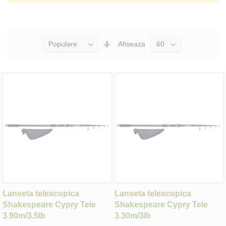
Seteaza
Afiseaza
Directia
Ascendenta
Lanseta telescopica
Lanseta telescopica
Shakespeare Cypry Tele
Shakespeare Cypry Tele
3.90m/3.5lb
3.30m/3lb