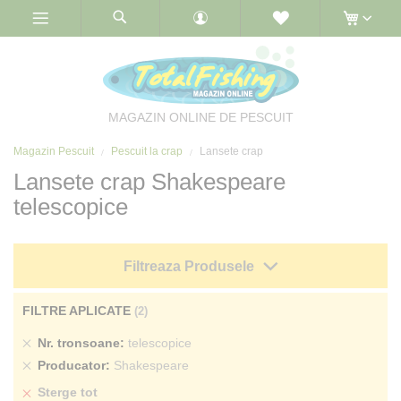
Skip
to
Content
MAGAZIN ONLINE DE PESCUIT
Magazin Pescuit
Pescuit la crap
Lansete crap
Lansete crap Shakespeare
telescopice
Filtreaza Produsele
FILTRE APLICATE
Sterge
Nr. tronsoane
telescopice
produs
Sterge
Producator
Shakespeare
produs
Sterge tot