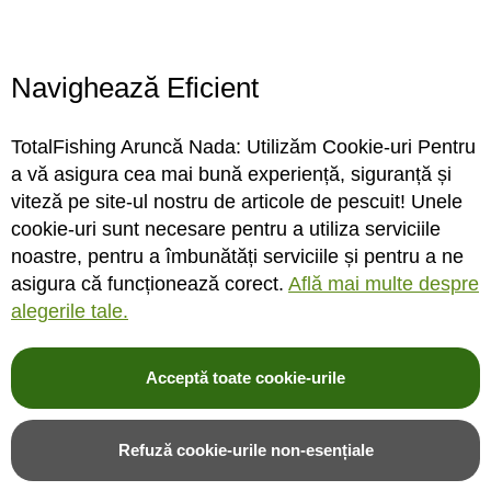
Locatie magazin
Program magazin
Contact
Navighează Eficient
Abonare
TotalFishing Aruncă Nada: Utilizăm Cookie-uri Pentru
Conecteaza-te
a vă asigura cea mai bună experiență, siguranță și
viteză pe site-ul nostru de articole de pescuit! Unele
Sa ne cunoastem mai bine. Vino alaturi de noi pe reteaua ta preferata. Te
cookie-uri sunt necesare pentru a utiliza serviciile
asteptam cu stiri, surprize, concursuri, premii ...
noastre, pentru a îmbunătăți serviciile și pentru a ne
asigura că funcționează corect.
Află mai multe despre
alegerile tale.
Acceptă toate cookie-urile
© 2004-2026 TotalFishing SRL. Toate drepturile rezervate. Cititi
termeni si
conditii
,
fisiere cookie
,
politica de confidentialitate si protectia datelor
si
Refuză cookie-urile non-esențiale
ANPC
.
* Pozele produselor sunt folosite cu acordul furnizorilor si sunt doar cu titlu de