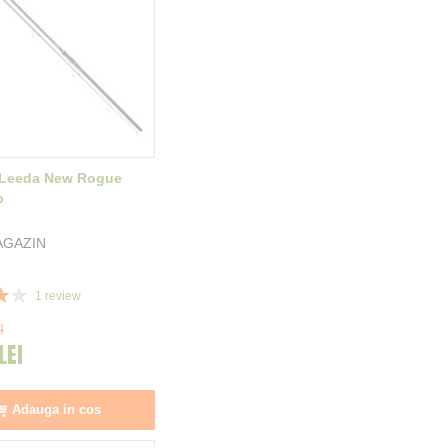
 Leeda New Rogue
b
AGAZIN
1
review
I
LEI
Adauga in cos