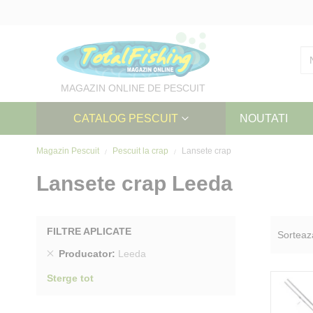
Skip
to
Content
MAGAZIN ONLINE DE PESCUIT
CATALOG PESCUIT
NOUTATI
Magazin Pescuit
Pescuit la crap
Lansete crap
Lansete crap Leeda
FILTRE APLICATE
Sorteaz
Sterge
Producator
Leeda
produs
Sterge tot