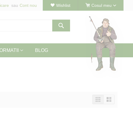
icare
Cont nou
Wishlist
Cosul meu
Cautare
ORMATII
BLOG
Vizualizeaza
Tabel
Lista
ca