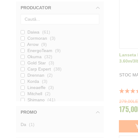
PRODUCATOR
Daiwa
61
Cormoran
3
Arrow
9
EnergoTeam
9
Lanseta
Okuma
32
3.60m/3l
Gold Star
3
Carp Expert
38
STOC M
Drennan
2
Korda
3
Lineaeffe
3
Rating:
Mitchell
2
80%
Shimano
41
279,00LE
Prowess
11
175,00
PROMO
Maver
4
Jaxon
39
produs
Da
Carp Zoom
1
34
JRC
34
Prologic
96