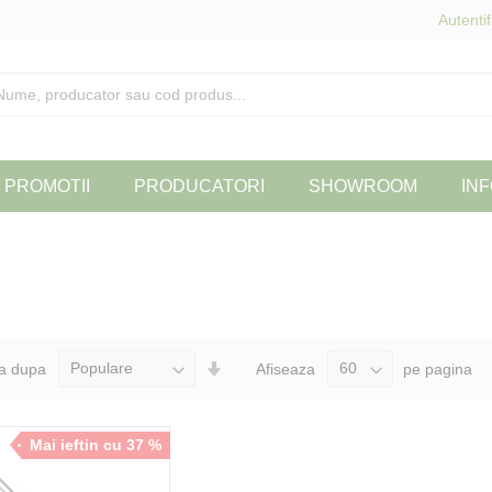
Autentif
PROMOTII
PRODUCATORI
SHOWROOM
INF
Seteaza
a dupa
Afiseaza
pe pagina
Directia
Ascendenta
Mai ieftin cu 37 %