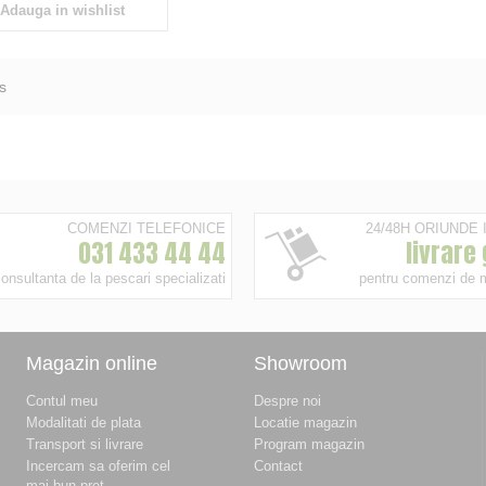
Adauga in wishlist
s
COMENZI TELEFONICE
24/48H ORIUNDE
031 433 44 44
livrare
onsultanta de la pescari specializati
pentru comenzi de 
Magazin online
Showroom
Contul meu
Despre noi
Modalitati de plata
Locatie magazin
Transport si livrare
Program magazin
Incercam sa oferim cel
Contact
mai bun pret