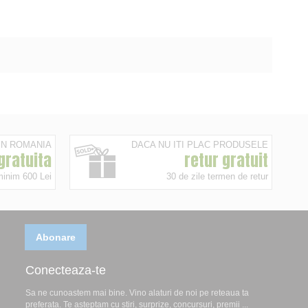
 IN ROMANIA
DACA NU ITI PLAC PRODUSELE
 gratuita
retur gratuit
minim 600 Lei
30 de zile termen de retur
Abonare
Conecteaza-te
Sa ne cunoastem mai bine. Vino alaturi de noi pe reteaua ta
preferata. Te asteptam cu stiri, surprize, concursuri, premii ...