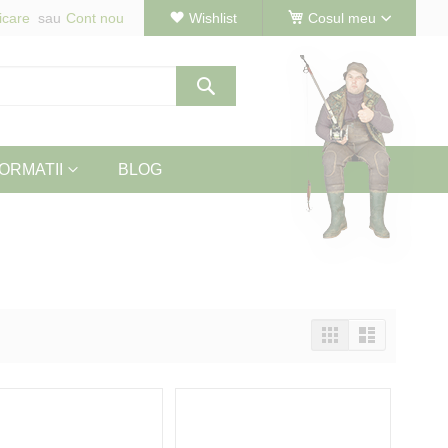
icare
Cont nou
Wishlist
Cosul meu
Cautare
ORMATII
BLOG
Vizualizeaza
Tabel
Lista
ca