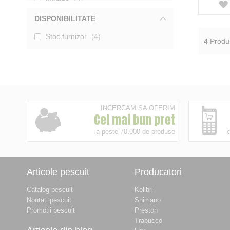
Mivardi
22
DISPONIBILITATE
Carp Spirit
1
Extra Carp
4
Stoc furnizor
4
Spro
5
4
Produ
DAM
2
Carp Hunter
4
ZFish
4
Baracuda
1
Afisati mai multe
INCERCAM SA OFERIM
Cel mai bun pret
la peste 70.000 de produse
c
Articole pescuit
Producatori
Catalog pescuit
Kolibri
Noutati pescuit
Shimano
Promotii pescuit
Preston
Trabucco