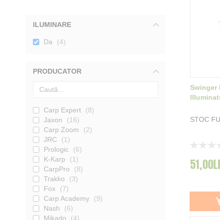
ILUMINARE
Da
4
PRODUCATOR
Swinger 
Illumina
Carp Expert
8
STOC F
Jaxon
16
Carp Zoom
2
JRC
1
Rating:
Prologic
6
0%
K-Karp
1
51,00L
CarpPro
8
Trakko
3
Fox
7
Carp Academy
9
Nash
6
Mikado
4