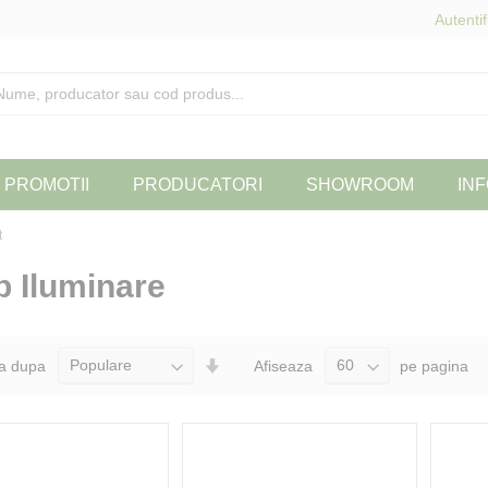
Autentif
PROMOTII
PRODUCATORI
SHOWROOM
INF
t
p Iluminare
Seteaza
a dupa
Afiseaza
pe pagina
Directia
Ascendenta