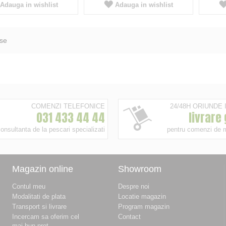
Adauga in wishlist
Adauga in wishlist
se
COMENZI TELEFONICE
24/48H ORIUNDE
031 433 44 44
livrare
onsultanta de la pescari specializati
pentru comenzi de 
Magazin online
Showroom
Contul meu
Despre noi
Modalitati de plata
Locatie magazin
Transport si livrare
Program magazin
Incercam sa oferim cel
Contact
mai bun pret