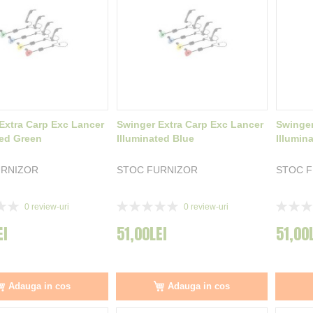
Extra Carp Exc Lancer
Swinger Extra Carp Exc Lancer
Swinger
ted Green
Illuminated Blue
Illumin
URNIZOR
STOC FURNIZOR
STOC 
Rating:
Rating:
0
review-uri
0
review-uri
0%
0%
EI
51,00LEI
51,00
Adauga in cos
Adauga in cos