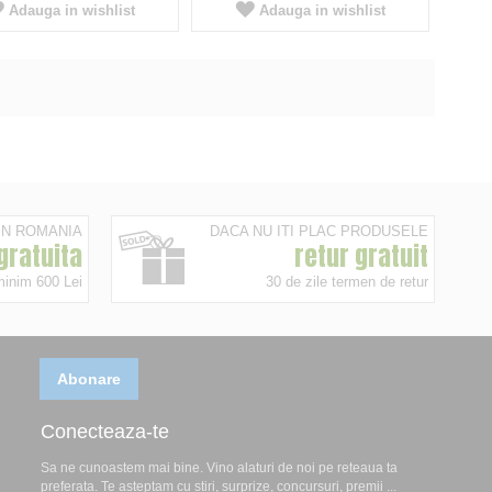
Adauga in wishlist
Adauga in wishlist
 IN ROMANIA
DACA NU ITI PLAC PRODUSELE
 gratuita
retur gratuit
minim 600 Lei
30 de zile termen de retur
Abonare
Conecteaza-te
Sa ne cunoastem mai bine. Vino alaturi de noi pe reteaua ta
preferata. Te asteptam cu stiri, surprize, concursuri, premii ...