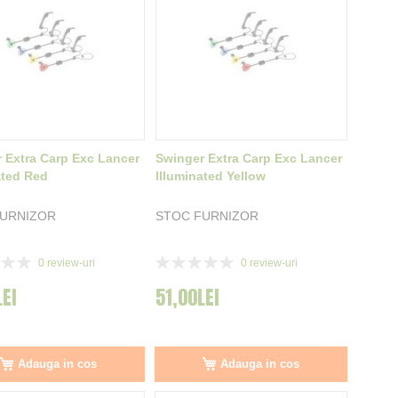
 Extra Carp Exc Lancer
Swinger Extra Carp Exc Lancer
ated Red
Illuminated Yellow
FURNIZOR
STOC FURNIZOR
Rating:
0
review-uri
0
review-uri
0%
LEI
51,00LEI
Adauga in cos
Adauga in cos