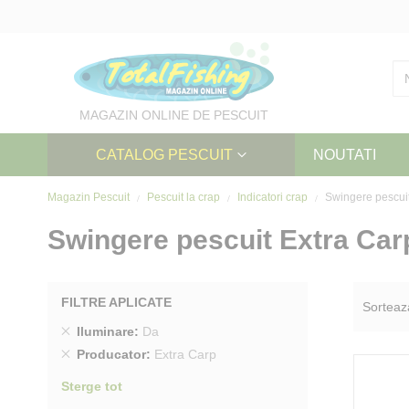
Skip
to
Content
MAGAZIN ONLINE DE PESCUIT
CATALOG PESCUIT
NOUTATI
Magazin Pescuit
Pescuit la crap
Indicatori crap
Swingere pescui
Swingere pescuit Extra Car
FILTRE APLICATE
Sorteaz
Sterge
Iluminare
Da
produs
Sterge
Producator
Extra Carp
produs
Sterge tot