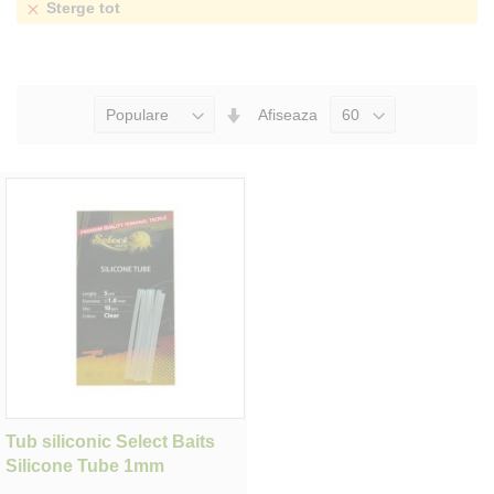
Sterge tot
Seteaza
Afiseaza
Directia
Ascendenta
Tub siliconic Select Baits
Silicone Tube 1mm