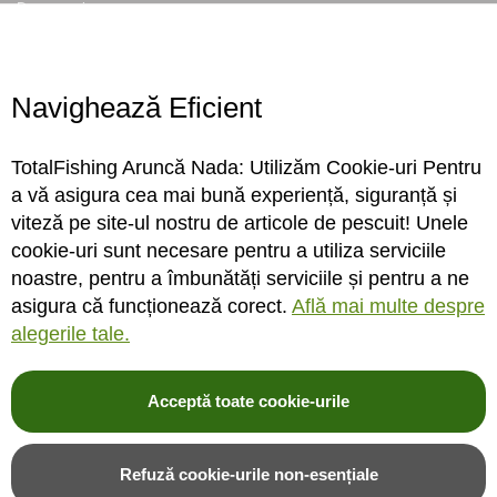
Despre noi
Locatie magazin
Program magazin
Contact
Navighează Eficient
Abonare
TotalFishing Aruncă Nada: Utilizăm Cookie-uri Pentru
Conecteaza-te
a vă asigura cea mai bună experiență, siguranță și
viteză pe site-ul nostru de articole de pescuit! Unele
Sa ne cunoastem mai bine. Vino alaturi de noi pe reteaua ta preferata. Te
cookie-uri sunt necesare pentru a utiliza serviciile
asteptam cu stiri, surprize, concursuri, premii ...
noastre, pentru a îmbunătăți serviciile și pentru a ne
asigura că funcționează corect.
Află mai multe despre
alegerile tale.
Acceptă toate cookie-urile
© 2004-2026 TotalFishing SRL. Toate drepturile rezervate. Cititi
termeni si
conditii
,
fisiere cookie
,
politica de confidentialitate si protectia datelor
si
Refuză cookie-urile non-esențiale
ANPC
.