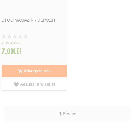
STOC MAGAZIN / DEPOZIT
Rating:
0%
0
review-uri
7,00LEI
Adauga in cos
Adauga in wishlist
1
Produs