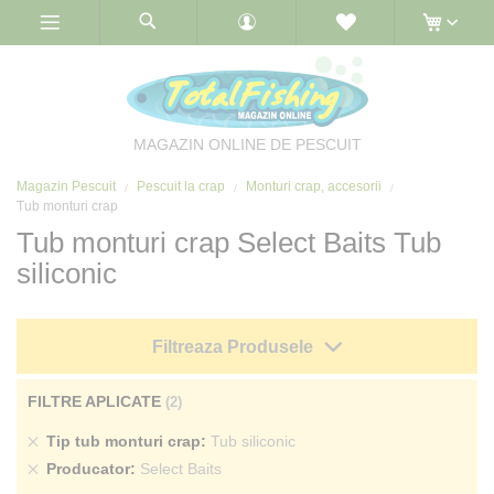
Skip
to
Content
MAGAZIN ONLINE DE PESCUIT
Magazin Pescuit
Pescuit la crap
Monturi crap, accesorii
Tub monturi crap
Tub monturi crap Select Baits Tub
siliconic
Filtreaza Produsele
FILTRE APLICATE
Sterge
Tip tub monturi crap
Tub siliconic
produs
Sterge
Producator
Select Baits
produs