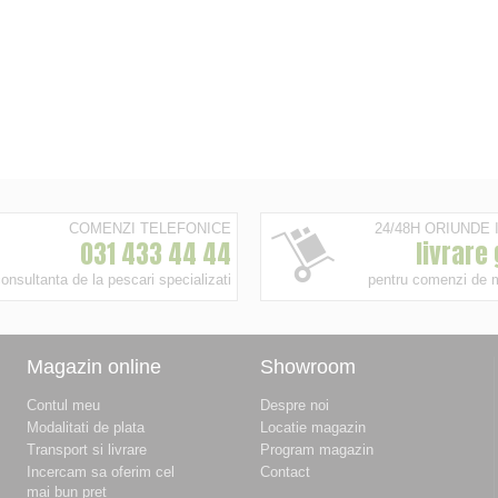
COMENZI TELEFONICE
24/48H ORIUNDE
031 433 44 44
livrare
onsultanta de la pescari specializati
pentru comenzi de 
Magazin online
Showroom
Contul meu
Despre noi
Modalitati de plata
Locatie magazin
Transport si livrare
Program magazin
Incercam sa oferim cel
Contact
mai bun pret