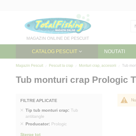
Skip
to
Content
MAGAZIN ONLINE DE PESCUIT
CATALOG PESCUIT
NOUTATI
Magazin Pescuit
Pescuit la crap
Monturi crap, accesorii
Tub mont
Tub monturi crap Prologic T
Nu
FILTRE APLICATE
Sterge
Tip tub monturi crap
Tub
produs
antitangle
Sterge
Producator
Prologic
produs
Sterge tot