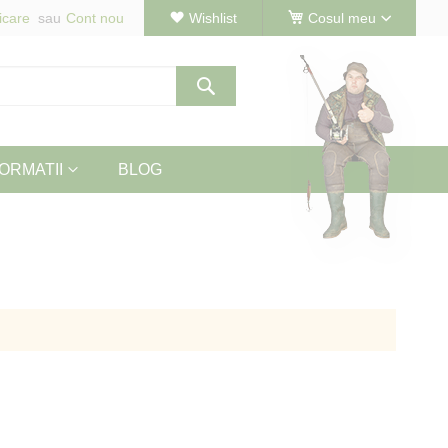
icare
Cont nou
Wishlist
Cosul meu
Cautare
ORMATII
BLOG