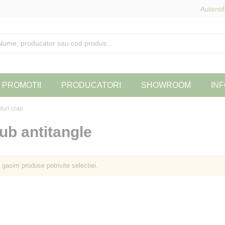
Autentif
PROMOTII
PRODUCATORI
SHOWROOM
INF
uri crap
ub antitangle
 gasim produse potrivite selectiei.