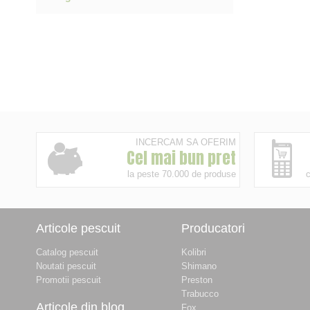
INCERCAM SA OFERIM
Cel mai bun pret
la peste 70.000 de produse
c
Articole pescuit
Producatori
Catalog pescuit
Kolibri
Noutati pescuit
Shimano
Promotii pescuit
Preston
Trabucco
Articole din blog
Fox