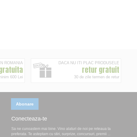
 IN ROMANIA
DACA NU ITI PLAC PRODUSELE
 gratuita
retur gratuit
minim 600 Lei
30 de zile termen de retur
Abonare
Conecteaza-te
Sa ne cunoastem mai bine. Vino alaturi de noi pe reteaua ta
preferata. Te asteptam cu stiri, surprize, concursuri, premii ...