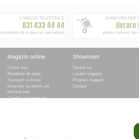
COMENZI TELEFONICE
24/48H ORIUNDE
031 433 44 44
livrare
onsultanta de la pescari specializati
pentru comenzi de 
Magazin online
Showroom
Contul meu
Despre noi
Modalitati de plata
Locatie magazin
Transport si livrare
Program magazin
Incercam sa oferim cel
Contact
mai bun pret
Conditii si formular de
retur
Conditii si formular de
garantie
Termeni si conditii
Fisierele cookie
Politica de