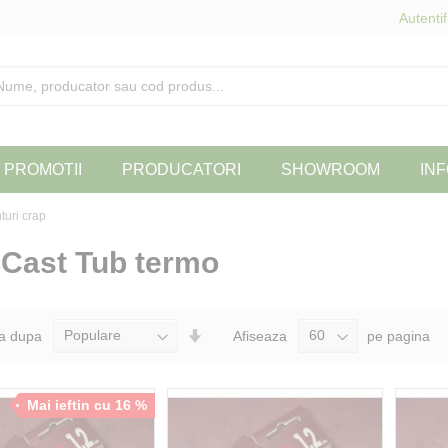
Autentif
PROMOTII
PRODUCATORI
SHOWROOM
INF
uri crap
 Cast Tub termo
Seteaza
a dupa
Afiseaza
pe pagina
Directia
Ascendenta
Mai ieftin cu 16 %