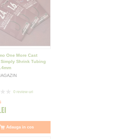
mo One More Cast
z Simply Shrink Tubing
2.4mm
MAGAZIN
0
review-uri
I
LEI
Adauga in cos