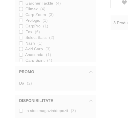
Gardner Tackle
4
Climax
4
Carp Zoom
3
Prologic
1
3
Produ
CarpPro
1
Fox
6
Select Baits
2
Nash
1
Avid Carp
3
Anaconda
1
Carp Spirit
4
Mostiro
3
PROMO
Trakker
2
Gemini
2
produse
Da
Delphin
2
4
Orange
3
Smax
1
Konger
5
DISPONIBILITATE
One More Cast
3
In stoc magazin/depozit
3
Afisati mai multe