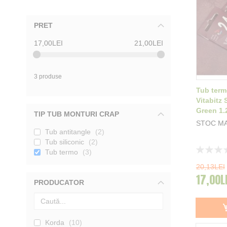
PRET
17,00LEI
21,00LEI
3 produse
Tub term
Vitabitz
Green 1
TIP TUB MONTURI CRAP
STOC M
Tub antitangle
2
Tub siliconic
2
Rating:
Tub termo
3
0%
20,13LEI
17,00L
PRODUCATOR
Korda
10