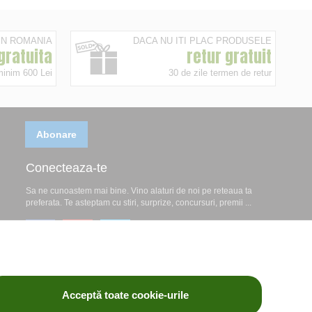
 IN ROMANIA
DACA NU ITI PLAC PRODUSELE
 gratuita
retur gratuit
minim 600 Lei
30 de zile termen de retur
Abonare
Conecteaza-te
Sa ne cunoastem mai bine. Vino alaturi de noi pe reteaua ta
preferata. Te asteptam cu stiri, surprize, concursuri, premii ...
Acceptă toate cookie-urile