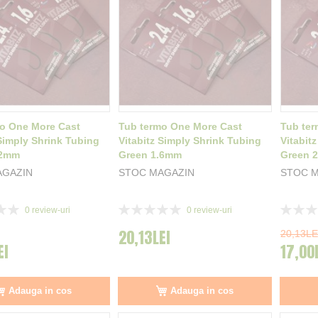
o One More Cast
Tub termo One More Cast
Tub ter
 Simply Shrink Tubing
Vitabitz Simply Shrink Tubing
Vitabit
.2mm
Green 1.6mm
Green 
AGAZIN
STOC MAGAZIN
STOC 
Rating:
Rating:
0
review-uri
0
review-uri
0%
0%
20,13LEI
20,13LE
EI
17,00
Adauga in cos
Adauga in cos