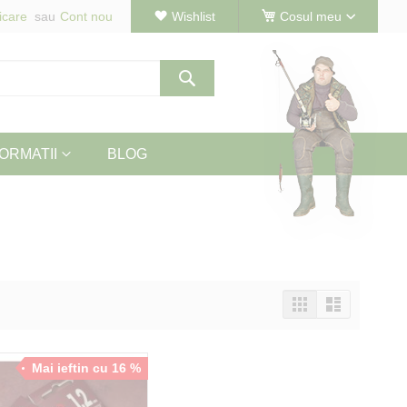
icare
Cont nou
Wishlist
Cosul meu
Cautare
ORMATII
BLOG
Vizualizeaza
Tabel
Lista
ca
Mai ieftin cu 16 %