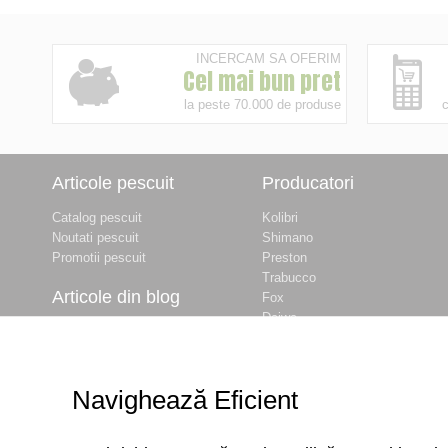
INCERCAM SA OFERIM
Cel mai bun pret
la peste 70.000 de produse
c
Articole pescuit
Producatori
Catalog pescuit
Kolibri
Noutati pescuit
Shimano
Promotii pescuit
Preston
Trabucco
Articole din blog
Fox
Daiwa
Balti de pescuit langa
Baracuda
Bucuresti
Okuma
Prohibitie Pescuit 2026
Dynamite Baits
- INFORMATII
Navighează Eficient
Delphin
COMPLETE
Maver
Cum obtii permisul de
... vezi lista completa
pescuit ANPA online –