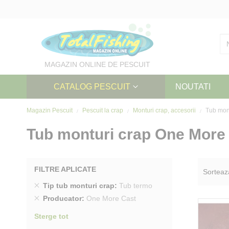
Skip
to
Content
MAGAZIN ONLINE DE PESCUIT
CATALOG PESCUIT
NOUTATI
Magazin Pescuit
Pescuit la crap
Monturi crap, accesorii
Tub mont
Tub monturi crap One More
FILTRE APLICATE
Sorteaz
Sterge
Tip tub monturi crap
Tub termo
produs
Sterge
Producator
One More Cast
produs
Sterge tot