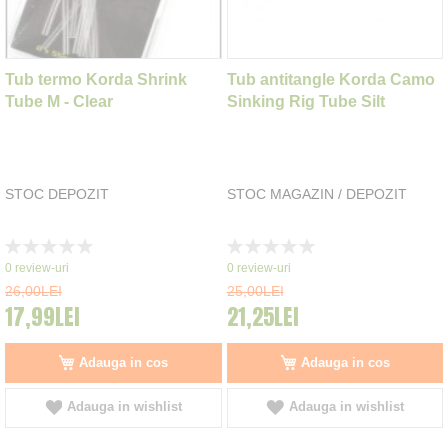
Tub termo Korda Shrink
Tub antitangle Korda Camo
Tube M - Clear
Sinking Rig Tube Silt
STOC DEPOZIT
STOC MAGAZIN / DEPOZIT
Rating:
Rating:
0%
0%
0
review-uri
0
review-uri
26,00LEI
25,00LEI
17,99LEI
21,25LEI
Adauga in cos
Adauga in cos
Adauga in wishlist
Adauga in wishlist