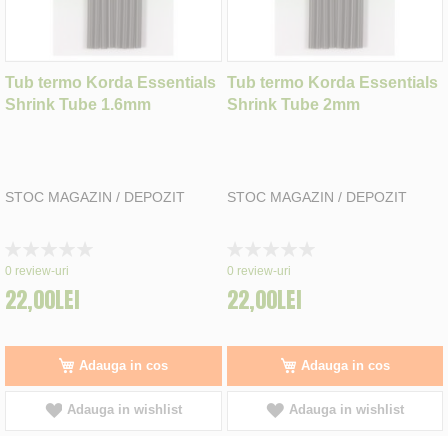
Tub termo Korda Essentials
Tub termo Korda Essentials
Shrink Tube 1.6mm
Shrink Tube 2mm
STOC MAGAZIN / DEPOZIT
STOC MAGAZIN / DEPOZIT
Rating:
Rating:
0%
0%
0
review-uri
0
review-uri
22,00LEI
22,00LEI
Adauga in cos
Adauga in cos
Adauga in wishlist
Adauga in wishlist