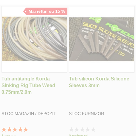
Mai ieftin cu 15 %
Tub antitangle Korda
Tub silicon Korda Silicone
Sinking Rig Tube Weed
Sleeves 3mm
0.75mm/2.0m
STOC MAGAZIN / DEPOZIT
STOC FURNIZOR
Rating:
Rating:
100%
0%
1
review
0
review-uri