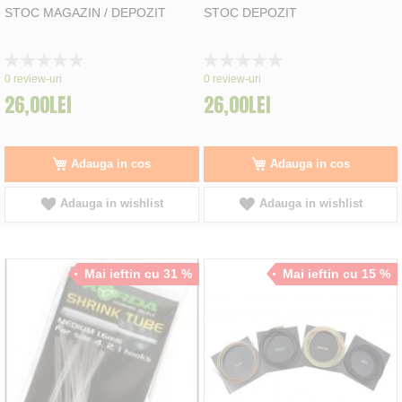
STOC MAGAZIN / DEPOZIT
STOC DEPOZIT
Rating:
Rating:
0%
0%
0
review-uri
0
review-uri
26,00LEI
26,00LEI
Adauga in cos
Adauga in cos
Adauga in wishlist
Adauga in wishlist
Mai ieftin cu 31 %
Mai ieftin cu 15 %