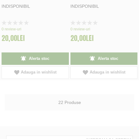
INDISPONIBIL
INDISPONIBIL
Rating:
Rating:
0%
0%
0
review-uri
0
review-uri
20,00LEI
20,00LEI
Alerta stoc
Alerta stoc
Adauga in wishlist
Adauga in wishlist
22
Produse