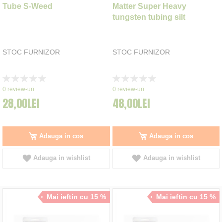
Tube S-Weed
Matter Super Heavy
tungsten tubing silt
STOC FURNIZOR
STOC FURNIZOR
Rating:
Rating:
0%
0%
0
review-uri
0
review-uri
28,00LEI
48,00LEI
Adauga in cos
Adauga in cos
Adauga in wishlist
Adauga in wishlist
Mai ieftin cu 15 %
Mai ieftin cu 15 %