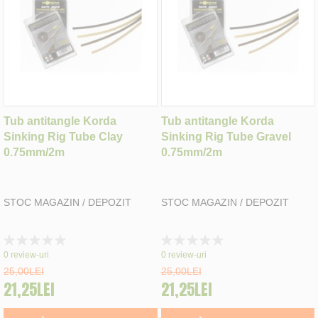
Tub antitangle Korda
Tub antitangle Korda
Sinking Rig Tube Clay
Sinking Rig Tube Gravel
0.75mm/2m
0.75mm/2m
STOC MAGAZIN / DEPOZIT
STOC MAGAZIN / DEPOZIT
Rating:
Rating:
0%
0%
0
review-uri
0
review-uri
25,00LEI
25,00LEI
21,25LEI
21,25LEI