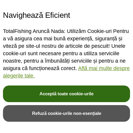
Program magazin
Contact
Navighează Eficient
Abonare
TotalFishing Aruncă Nada: Utilizăm Cookie-uri Pentru
Conecteaza-te
a vă asigura cea mai bună experiență, siguranță și
viteză pe site-ul nostru de articole de pescuit! Unele
Sa ne cunoastem mai bine. Vino alaturi de noi pe reteaua ta preferata. Te
cookie-uri sunt necesare pentru a utiliza serviciile
asteptam cu stiri, surprize, concursuri, premii ...
noastre, pentru a îmbunătăți serviciile și pentru a ne
asigura că funcționează corect.
Află mai multe despre
alegerile tale.
Acceptă toate cookie-urile
© 2004-2026 TotalFishing SRL. Toate drepturile rezervate. Cititi
termeni si
conditii
,
fisiere cookie
,
politica de confidentialitate si protectia datelor
si
Refuză cookie-urile non-esențiale
ANPC
.
* Pozele produselor sunt folosite cu acordul furnizorilor si sunt doar cu titlu de
prezentare, produsul poate sa nu arate identic cu poza.