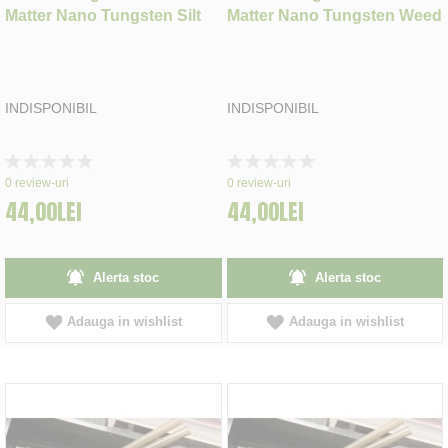
Matter Nano Tungsten Silt
Matter Nano Tungsten Weed
INDISPONIBIL
INDISPONIBIL
Rating:
Rating:
0%
0%
0
review-uri
0
review-uri
44,00LEI
44,00LEI
Alerta stoc
Alerta stoc
Adauga in wishlist
Adauga in wishlist