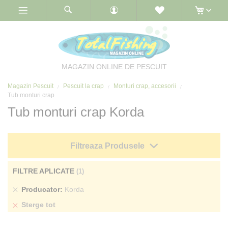
Skip
to
Content
MAGAZIN ONLINE DE PESCUIT
Magazin Pescuit
Pescuit la crap
Monturi crap, accesorii
Tub monturi crap
Tub monturi crap Korda
Filtreaza Produsele
FILTRE APLICATE
Sterge
Producator
Korda
produs
Sterge tot