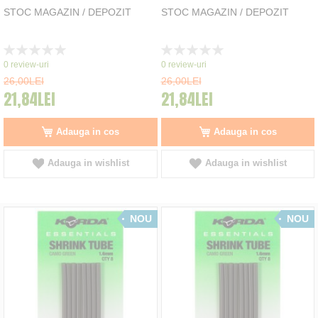
STOC MAGAZIN / DEPOZIT
STOC MAGAZIN / DEPOZIT
Rating:
Rating:
0%
0%
0
review-uri
0
review-uri
26,00LEI
26,00LEI
21,84LEI
21,84LEI
Adauga in cos
Adauga in cos
Adauga in wishlist
Adauga in wishlist
NOU
NOU