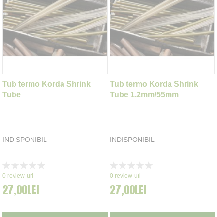
Tub termo Korda Shrink
Tub termo Korda Shrink
Tube
Tube 1.2mm/55mm
INDISPONIBIL
INDISPONIBIL
Rating:
Rating:
0%
0%
0
review-uri
0
review-uri
27,00LEI
27,00LEI