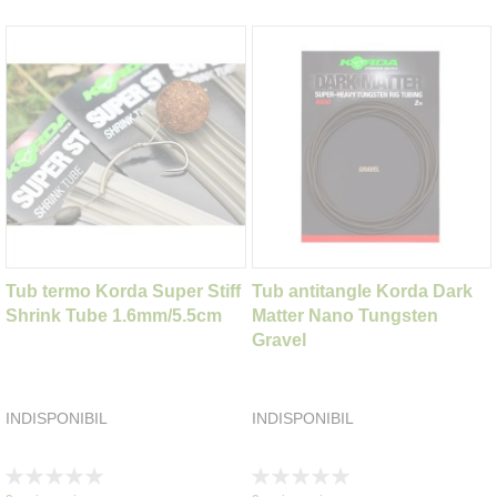
Tub termo Korda Super Stiff
Tub antitangle Korda Dark
Shrink Tube 1.6mm/5.5cm
Matter Nano Tungsten
Gravel
INDISPONIBIL
INDISPONIBIL
Rating:
Rating:
0%
0%