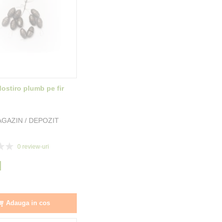
ostiro plumb pe fir
GAZIN / DEPOZIT
0
review-uri
I
Adauga in cos