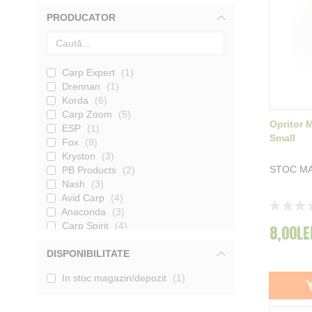
PRODUCATOR
Carp Expert
1
Drennan
1
Korda
6
Carp Zoom
5
Opritor M
ESP
1
Small
Fox
9
Kryston
3
STOC MA
PB Products
2
Nash
3
Avid Carp
4
Rating:
Anaconda
3
0%
Carp Spirit
4
8,00LE
Mostiro
1
DISPONIBILITATE
Strategy
4
Trakker
1
In stoc magazin/depozit
1
NGT
2
RidgeMonkey
1
Gemini
1