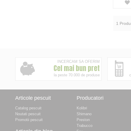
Delphin
3
One More Cast
1
Afisati mai multe
1
Produ
INCERCAM SA OFERIM
Cel mai bun pret
la peste 70.000 de produse
c
Articole pescuit
Producatori
Catalog pescuit
Kolibri
Noutati pescuit
Shimano
Promotii pescuit
Preston
Trabucco