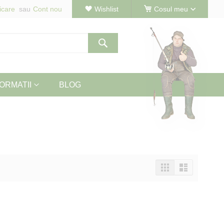
icare
Cont nou
Wishlist
Cosul meu
Cautare
ORMATII
BLOG
Vizualizeaza
Tabel
Lista
ca