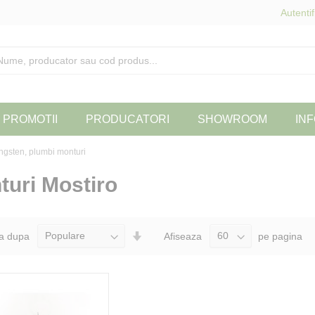
Autentif
PROMOTII
PRODUCATORI
SHOWROOM
INF
ngsten, plumbi monturi
turi Mostiro
Seteaza
a dupa
Afiseaza
pe pagina
Directia
Ascendenta