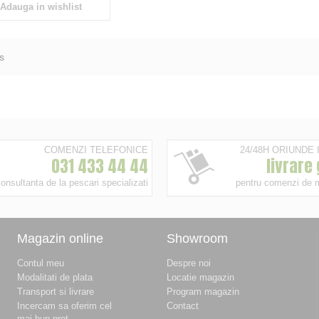
Adauga in wishlist
s
COMENZI TELEFONICE
24/48H ORIUNDE
031 433 44 44
livrare
onsultanta de la pescari specializati
pentru comenzi de 
Magazin online
Showroom
Contul meu
Despre noi
Modalitati de plata
Locatie magazin
Transport si livrare
Program magazin
Incercam sa oferim cel
Contact
mai bun pret