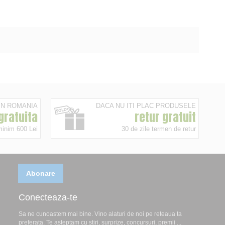
 IN ROMANIA
DACA NU ITI PLAC PRODUSELE
 gratuita
retur gratuit
minim 600 Lei
30 de zile termen de retur
Abonare
Conecteaza-te
Sa ne cunoastem mai bine. Vino alaturi de noi pe reteaua ta
preferata. Te asteptam cu stiri, surprize, concursuri, premii ...