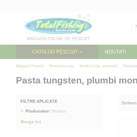
Skip
to
Content
MAGAZIN ONLINE DE PESCUIT
CATALOG PESCUIT
NOUTATI
Magazin Pescuit
Pescuit la crap
Monturi crap, accesorii
Pasta tu
Pasta tungsten, plumbi mon
FILTRE APLICATE
Sorteaz
Sterge
Producator
Mostiro
produs
Sterge tot