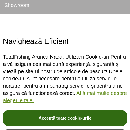
Showroom
Despre noi
Locatie magazin
Program magazin
Contact
Navighează Eficient
Abonare
TotalFishing Aruncă Nada: Utilizăm Cookie-uri Pentru
Conecteaza-te
a vă asigura cea mai bună experiență, siguranță și
viteză pe site-ul nostru de articole de pescuit! Unele
Sa ne cunoastem mai bine. Vino alaturi de noi pe reteaua ta preferata. Te
cookie-uri sunt necesare pentru a utiliza serviciile
asteptam cu stiri, surprize, concursuri, premii ...
noastre, pentru a îmbunătăți serviciile și pentru a ne
asigura că funcționează corect.
Află mai multe despre
alegerile tale.
Acceptă toate cookie-urile