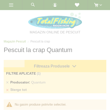
Skip
to
Content
MAGAZIN ONLINE DE PESCUIT
Magazin Pescuit
Pescuit la crap
Pescuit la crap Quantum
Filtreaza Produsele
FILTRE APLICATE
Sterge
Producator
Quantum
produs
Sterge tot
Nu gasim produse potrivite selectiei.