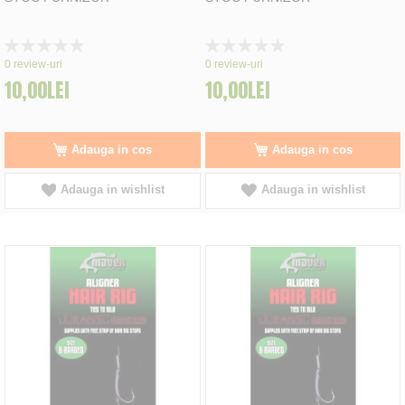
Rating:
Rating:
0%
0%
0
review-uri
0
review-uri
10,00LEI
10,00LEI
Adauga in cos
Adauga in cos
Adauga in wishlist
Adauga in wishlist