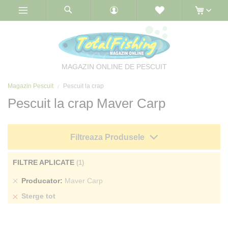
Skip
to
Content
MAGAZIN ONLINE DE PESCUIT
Magazin Pescuit
Pescuit la crap
Pescuit la crap Maver Carp
Filtreaza Produsele
FILTRE APLICATE
Sterge
Producator
Maver Carp
produs
Sterge tot