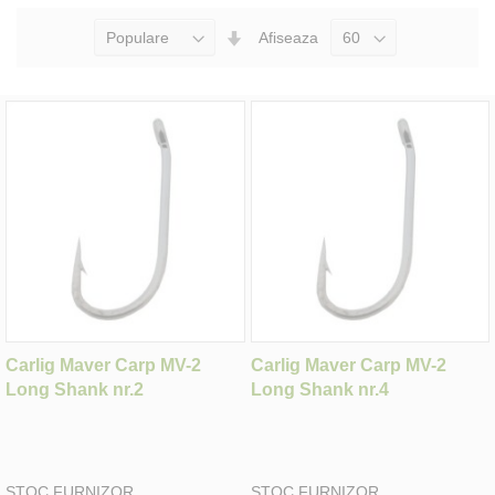
Seteaza
Afiseaza
Directia
Ascendenta
Carlig Maver Carp MV-2
Carlig Maver Carp MV-2
Long Shank nr.2
Long Shank nr.4
STOC FURNIZOR
STOC FURNIZOR