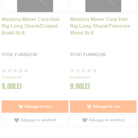
Montura Maver Carp Hair
Montura Maver Carp Hair
Rig Long Shank/Coated
Rig Long Shank/Twincore
Braid Nr.8
Mono Nr.8
STOC FURNIZOR
STOC FURNIZOR
Rating:
Rating:
0%
0%
0
review-uri
0
review-uri
9,00LEI
9,00LEI
Adauga in cos
Adauga in cos
Adauga in wishlist
Adauga in wishlist