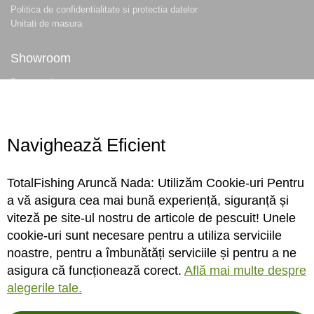
Politica de confidentialitate si protectia datelor
Unitati de masura
Showroom
Despre noi
Locatie magazin
Program magazin
Contact
Navighează Eficient
Abonare
TotalFishing Aruncă Nada: Utilizăm Cookie-uri Pentru
Conecteaza-te
a vă asigura cea mai bună experiență, siguranță și
viteză pe site-ul nostru de articole de pescuit! Unele
Sa ne cunoastem mai bine. Vino alaturi de noi pe reteaua ta preferata. Te
cookie-uri sunt necesare pentru a utiliza serviciile
asteptam cu stiri, surprize, concursuri, premii ...
noastre, pentru a îmbunătăți serviciile și pentru a ne
asigura că funcționează corect.
Află mai multe despre
alegerile tale.